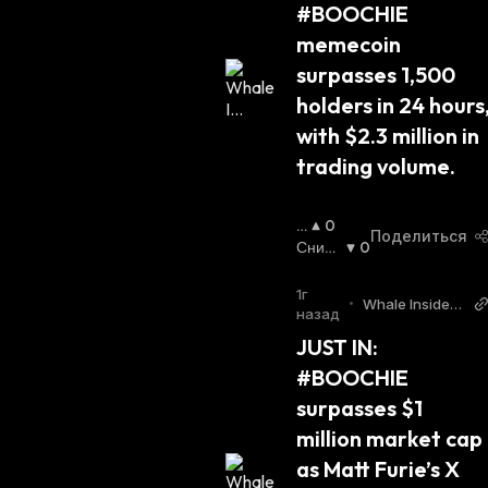
#BOOCHIE 
Щ
И
memecoin 
Й
surpasses 1,500 
С
Я
holders in 24 hours,
:
with $2.3 million in 
trading volume.
П
0
Поделиться
О
Сниж
0
В
Ающи
Ы
Йся
:
1г
•
Whale Insider
Ш
назад
Twitter
А
JUST IN: 
Ю
#BOOCHIE 
Щ
И
surpasses $1 
Й
million market cap 
С
Я
as Matt Furie’s X 
: