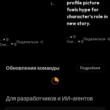
profile picture 
fuels hype for 
character’s role in 
new story.
П
0
Поделиться
П
0
О
Сниж
0
Поделиться
О
Сниж
0
В
Ающи
В
Ающи
Ы
Йся
:
Ы
Йся
:
Ш
Ш
А
А
Ю
Обновления команды
Подробнее
Ю
Щ
Щ
И
И
Й
Й
С
С
Я
Я
:
Для разработчиков и ИИ-агентов
: