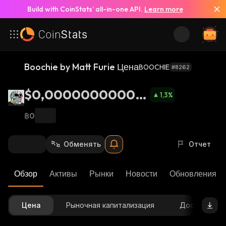
Build with CoinStats’ all-in-one API.
Learn more
Boochie by Matt Furie Цена
BOOCHIE
#8262
$0,00000000009
1,3
%
63
฿0
Обменять
Отчет
Обзор
Активы
Рынки
Новости
Обновления К
Цена
Рыночная капитализация
Доступное 