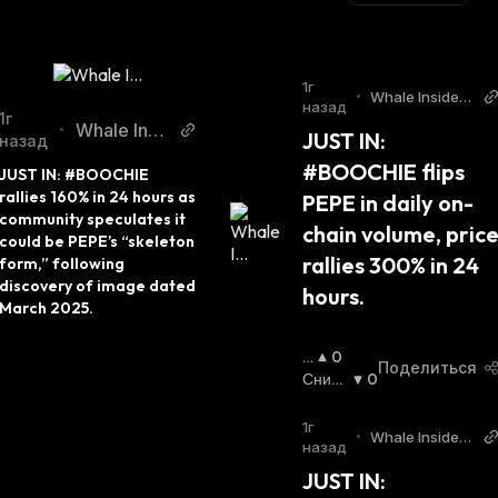
1г
•
Whale Insider
назад
Twitter
1г
Whale Insid
•
JUST IN: 
назад
er Twitter
#BOOCHIE flips 
JUST IN: #BOOCHIE 
rallies 160% in 24 hours as 
PEPE in daily on-
community speculates it 
chain volume, price
could be PEPE’s “skeleton 
rallies 300% in 24 
form,” following 
discovery of image dated 
hours.
March 2025.
П
0
Поделиться
О
Сниж
0
В
Ающи
Ы
Йся
:
1г
•
Whale Insider
Ш
назад
Twitter
А
JUST IN: 
Ю