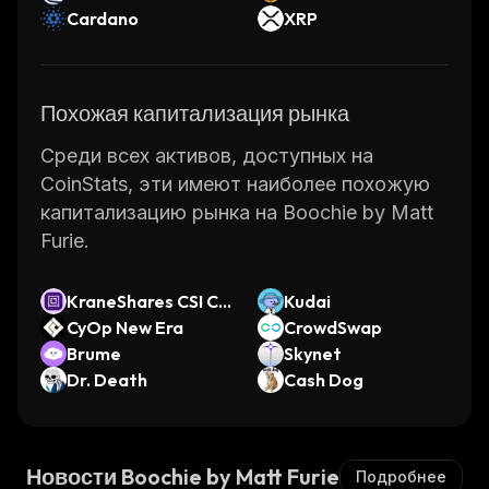
Cardano
XRP
Похожая капитализация рынка
Среди всех активов, доступных на
CoinStats, эти имеют наиболее похожую
капитализацию рынка на Boochie by Matt
Furie.
KraneShares CSI Ch
Kudai
ina Internet ETF (O
CyOp New Era
CrowdSwap
ndo Tokenized)
Brume
Skynet
Dr. Death
Cash Dog
Новости Boochie by Matt Furie
Подробнее