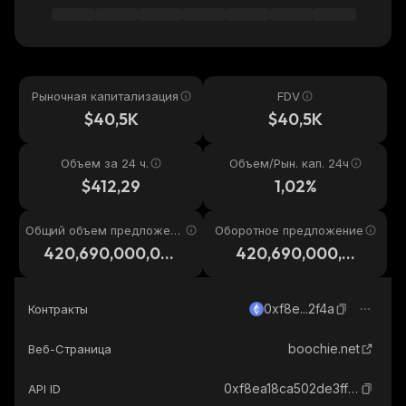
Рыночная капитализация
FDV
$40,5K
$40,5K
Объем за 24 ч.
Объем/Рын. кап. 24ч
$412,29
1,02%
Общий объем предложени
Оборотное предложение
я
420,690,000,00
420,690,000,00
0,000
0,000
0xf8e...2f4a
Контракты
boochie.net
Веб-Страница
0xf8ea18ca502de3ffaa9b8ed95a21878ee41a2f4a_ethereum
API ID