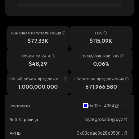
Рыночная капитализация
FDV
$77,33K
$115,09K
Объем за 24 ч.
Объем/Рын. кап. 24ч
$48,29
0,06%
Общий объем предложени
Оборотное предложение
я
1,000,000,000
671,966,580
0x03c...4354
Контракты
bytegroksdog.xyz
Веб-Страница
0x03ceac3c28e353f5e4626c1242a6c7a41d004354_base
API ID