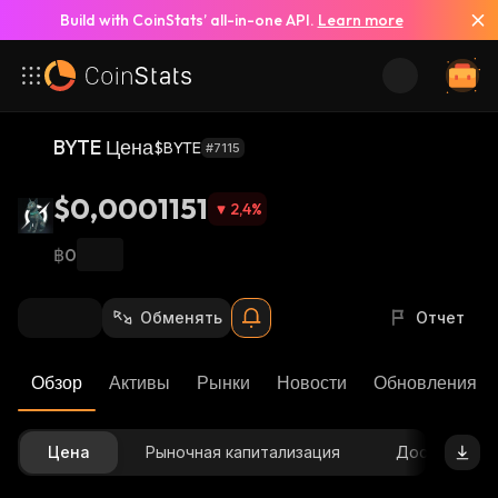
Build with CoinStats’ all-in-one API.
Learn more
BYTE Цена
$BYTE
#7115
$0,0001151
2,4
%
฿0
Обменять
Отчет
Обзор
Активы
Рынки
Новости
Обновления К
Цена
Рыночная капитализация
Доступное 