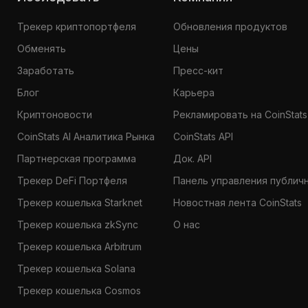
Трекер криптопортфеля
Обновления продуктов
Обменять
Цены
Заработать
Пресс-кит
Блог
Карьера
Криптоновости
Рекламировать на CoinStats
CoinStats AI Аналитика Рынка
CoinStats API
Партнерская программа
Док. API
Трекер DeFi Портфеля
Панель управления публич
Трекер кошелька Starknet
Новостная лента CoinStats
Трекер кошелька zkSync
О нас
Трекер кошелька Arbitrum
Трекер кошелька Solana
Трекер кошелька Cosmos