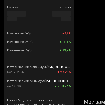
Низкий
Высокий
1,2
%
Изменение 1ч
16,6
%
Изменение 24ч
39,9
%
Изменение 7д
$0,00000723
Исторический максимум
97,28
%
Sep 13, 2025
$0,00000006535
Исторический минимум
200,93
%
Apr 13, 2026
Цена Capybara
составляет
Мои зам
$0,0000001967, выше
16.60%
за