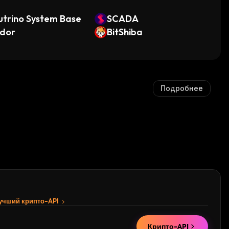
trino System Base
SCADA
ldor
BitShiba
Подробнее
лучший крипто-API
Крипто-API