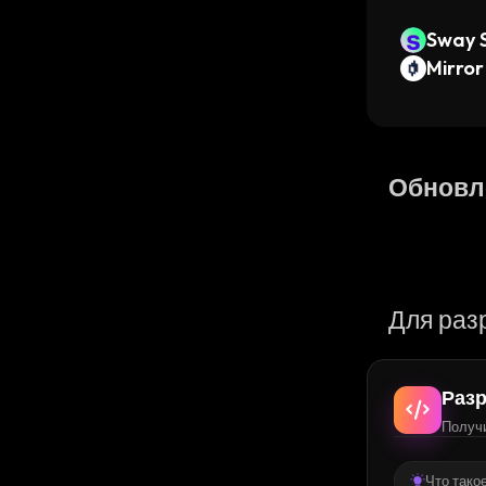
Sway S
Mirror
Обновл
Для раз
Разр
Получи
Что тако