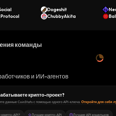
ocial
Dogeshit
Neu
 Protocol
ChubbyAkita
Ba
ения команды
работчиков и ИИ-агентов
абатываете крипто-проект?
те данные CoinStats с помощью одного API-ключа.
Откройте для себя 
е крипто-API?
Лучшие крипто-API
Лучшие API кошельков