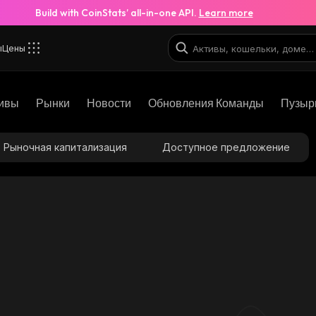
Build with CoinStats’ all-in-one API.
Learn more
ы
Цены
ивы
Рынки
Новости
Обновления Команды
Пузыр
Рыночная капитализация
Доступное предложение