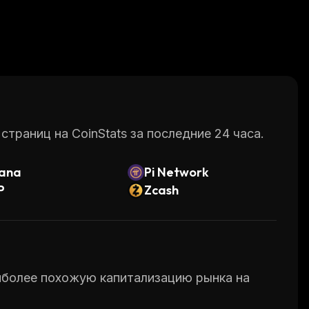
раниц на CoinStats за последние 24 часа.
lana
Pi Network
P
Zcash
аиболее похожую капитализацию рынка на