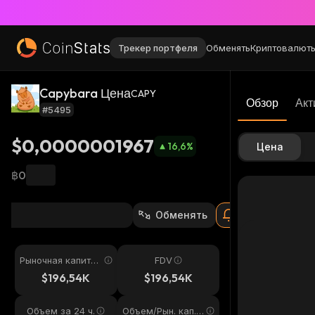
Трекер портфеля
Обменять
Криптовалют
Capybara Цена
CAPY
Обзор
Акт
#5495
$0,0000001967
16,6
%
Цена
฿0
Обменять
Рыночная капитал
FDV
изация
$196,54K
$196,54K
Объем за 24 ч.
Объем/Рын. кап. 2