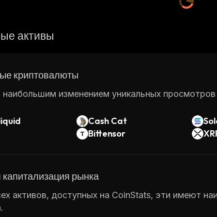
ые активы
ые криптовалюты
 наибольшим изменением уникальных просмотров ст
iquid
Cash Cat
So
Bittensor
XR
 капитализация рынка
ех активов, доступных на CoinStats, эти имеют н
.