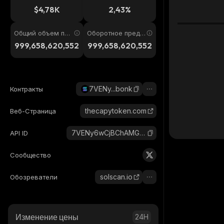
4ч
$4,78K
2,43%
Общий объем пре
Оборотное предл
дложения
ожение
999,658,620,552
999,658,620,552
7VENy...bonk
Контракты
thecapytoken.com
Веб-Страница
7VENy6wCjBChAMGpjPQCPYJDeYJGFr5NZUxk7uQ7bonk_solana
API ID
Сообщество
solscan.io
Обозреватели
Изменение цены
24H