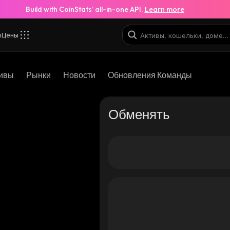
Build with CoinStats’ all-in-one API.
Learn more
ы
Цены
ивы
Рынки
Новости
Обновления Команды
Обменять