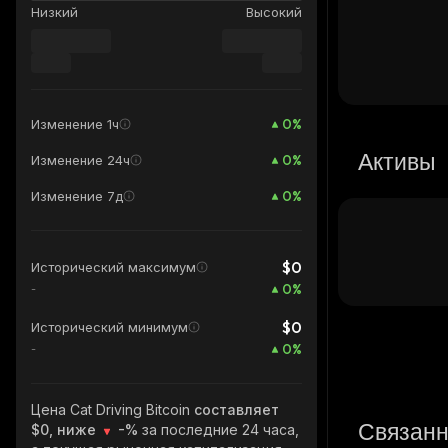
Низкий
Высокий
0
%
Изменение 1ч
Активы
0
%
Изменение 24ч
0
%
Изменение 7д
$0
Исторический максимум
0
%
-
$0
Исторический минимум
0
%
-
Цена Cat Driving Bitcoin
составляет
Связанн
$0, ниже
-%
за последние 24 часа,