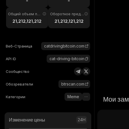
-
-
Общий объем пре
Оборотное предл
дложения
ожение
21,212,121,212
21,212,121,212
catdrivingbitcoin.com
Веб-Страница
cat-driving-bitcoin
API ID
Сообщество
btrscan.com
Обозреватели
Meme
Категории
Мои зам
Изменение цены
24H