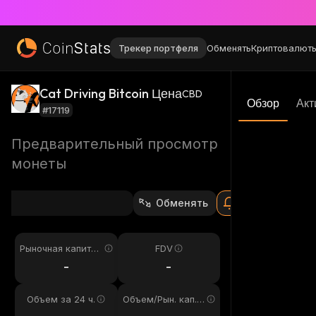
Трекер портфеля
Обменять
Криптовалют
Cat Driving Bitcoin Цена
CBD
Обзор
Акт
#17119
Предварительный просмотр
монеты
Обменять
Рыночная капитал
FDV
изация
-
-
Объем за 24 ч.
Объем/Рын. кап. 2
4ч