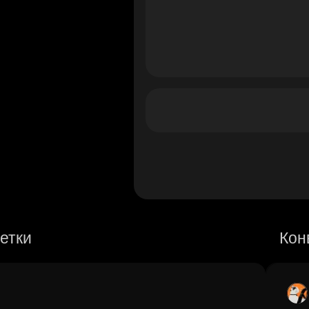
етки
Кон