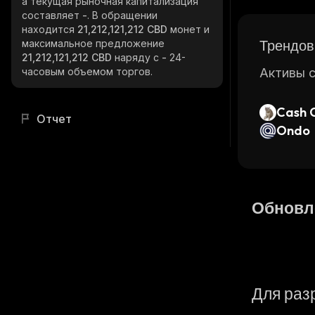
а текущая рыночная капитализация
составляет
-
. В обращении
находится
21,212,121,212 CBD
монет и
Трендов
максимальное предложение
21,212,121,212 CBD
наряду с
-
24-
часовым объемом торгов.
Активы с
Cash 
Отчет
Ondo
Обновл
Для раз