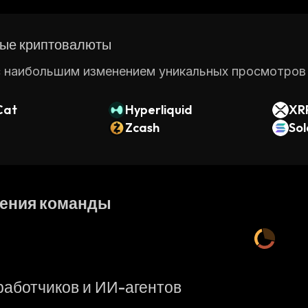
ые криптовалюты
 наибольшим изменением уникальных просмотров ст
Cat
Hyperliquid
XR
Zcash
So
ения команды
работчиков и ИИ-агентов