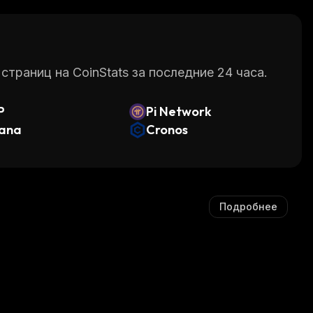
раниц на CoinStats за последние 24 часа.
P
Pi Network
lana
Cronos
Подробнее