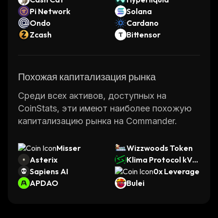
Pi Network
Solana
Ondo
Cardano
Zcash
Bittensor
Похожая капитализация рынка
Среди всех активов, доступных на
CoinStats, эти имеют наиболее похожую
капитализацию рынка на Commander.
Misser
Wizzwoods Token
Asterix
Klima Protocol kVC
Sapiens AI
M
0x Leverage
APDAO
Bulei