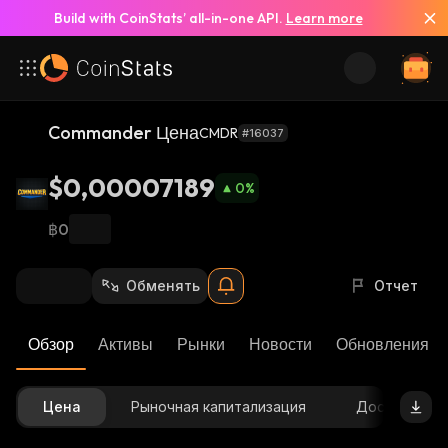
Build with CoinStats’ all-in-one API.
Learn more
Commander Цена
CMDR
#16037
$0,00007189
0
%
฿0
Обменять
Отчет
Обзор
Активы
Рынки
Новости
Обновления К
Цена
Рыночная капитализация
Доступное 