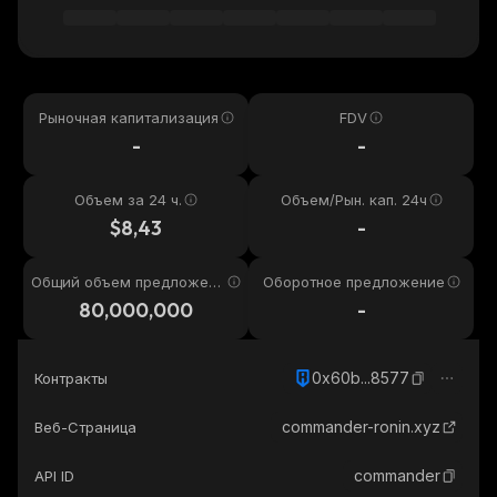
Рыночная капитализация
FDV
-
-
Объем за 24 ч.
Объем/Рын. кап. 24ч
$8,43
-
Общий объем предложени
Оборотное предложение
я
80,000,000
-
0x60b...8577
Контракты
commander-ronin.xyz
Веб-Страница
commander
API ID