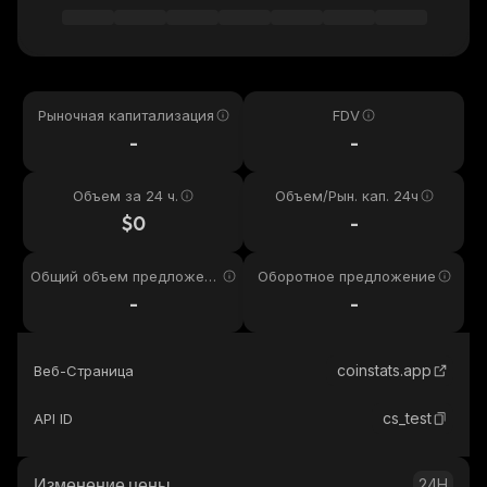
Рыночная капитализация
FDV
-
-
Объем за 24 ч.
Объем/Рын. кап. 24ч
$0
-
Общий объем предложени
Оборотное предложение
я
-
-
coinstats.app
Веб-Страница
cs_test
API ID
Изменение цены
24H