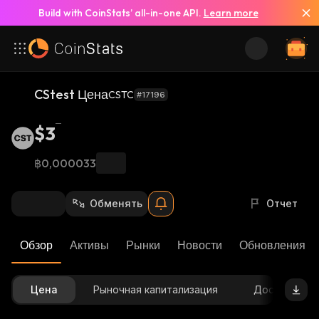
Build with CoinStats’ all-in-one API.
Learn more
CStest Цена
CSTC
#17196
$3
฿0,000033
Обменять
Отчет
Обзор
Активы
Рынки
Новости
Обновления К
Цена
Рыночная капитализация
Доступное 