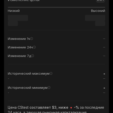
Низкий
Высокий
Изменение 1ч
Изменение 24ч
Изменение 7д
-
Исторический максимум
-
-
Исторический минимум
-
Цена CStest
составляет $3, ниже
-%
за последние
24 часа, а текущая рыночная капитализация