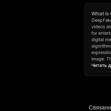
What is
DeepFakeA
videos an
for enter
digital m
algorithm
expressio
image. Th
create co
Читать 
DeepFakeA
education
instructo
advertise
security 
Overall, 
Связанн
interact w