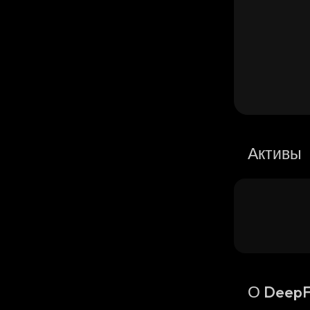
Активы
О DeepF