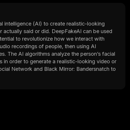
 intelligence (AI) to create realistic-looking
r actually said or did. DeepFakeAI can be used
tential to revolutionize how we interact with
udio recordings of people, then using AI
s. The AI algorithms analyze the person’s facial
 in order to generate a realistic-looking video or
ocial Network and Black Mirror: Bandersnatch to
ertainment. For example, it can be used for
ssrooms where students can interact with virtual
rketing campaigns by creating realistic-looking
ices. Additionally, DeepFakeAI can be used for
criminals from surveillance footage.
ave far-reaching implications for the way we
g from entertainment to security, it’s easy to see