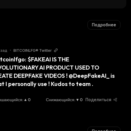
Подробнее
азад
•
BITCOINLFG® Twitter
tcoinlfgo: $FAKEAI IS THE 
VOLUTIONARY AI PRODUCT USED TO 
ATE DEEPFAKE VIDEOS ! @DeepFakeAI_ is 
t I personally use ! Kudos to team .
ышающийся
:
0
Снижающийся
:
0
Поделиться