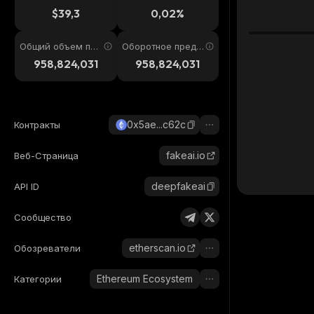
4ч
$39,3
0,02%
Общий объем пре
Оборотное предл
дложения
ожение
958,824,031
958,824,031
0x5ae...c62c
Контракты
fakeai.io
Веб-Страница
deepfakeai
API ID
Сообщество
etherscan.io
Обозреватели
Ethereum Ecosystem
Категории