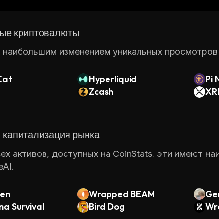
technology is gaining so much attention from both con
ые криптовалюты
 наибольшим изменением уникальных просмотров ст
Cat
Hyperliquid
Pi 
Zcash
XR
 капитализация рынка
ех активов, доступных на CoinStats, эти имеют н
AI.
ken
Wrapped BEAM
Ge
a Survival
Bird Dog
Wr