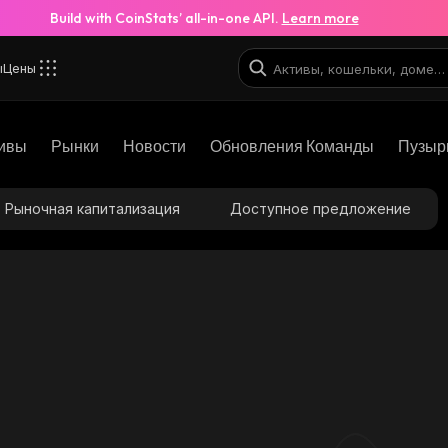
Build with CoinStats’ all-in-one API.
Learn more
ы
Цены
ивы
Рынки
Новости
Обновления Команды
Пузыр
Рыночная капитализация
Доступное предложение