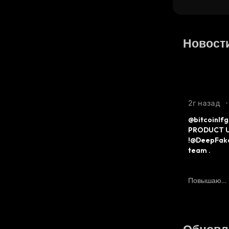
Новост
2г назад
•
@bitcoinlf
PRODUCT U
!@DeepFakeA
team .
Повышающ
Ийся
: