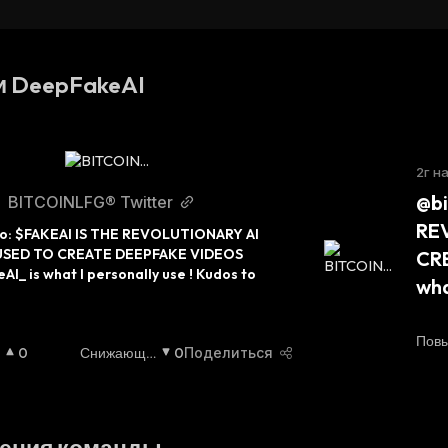
и DeepFakeAI
2г н
@bi
BITCOINLFG® Twitter
RE
go: $FAKEAI IS THE REVOLUTIONARY AI 
SED TO CREATE DEEPFAKE VIDEOS 
CRE
I_ is what I personally use ! Kudos to 
wha
Пов
0
Снижающи
0
Поделиться
Йся
: