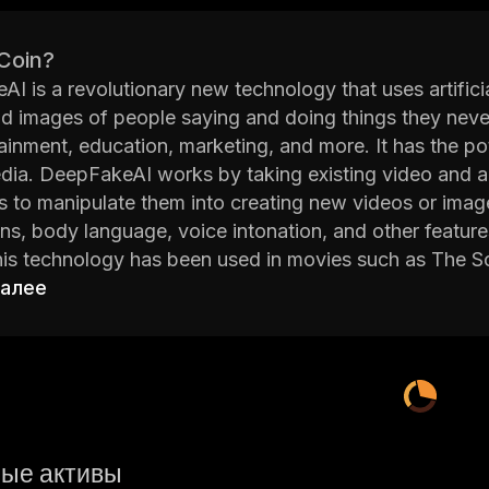
 Coin?
I is a revolutionary new technology that uses artificial
d images of people saying and doing things they neve
tainment, education, marketing, and more. It has the po
edia. DeepFakeAI works by taking existing video and a
s to manipulate them into creating new videos or image
ns, body language, voice intonation, and other features
is technology has been used in movies such as The S
nvincing digital actors.
далее
I also has many practical applications outside of ent
al purposes by allowing teachers to create virtual cla
rs who look like real people. It can also be used in ma
ments featuring celebrities endorsing products or serv
purposes by helping law enforcement agencies identify 
DeepFakeAI is an exciting new technology that could h
ые активы
ith digital media. With its potential applications rangin