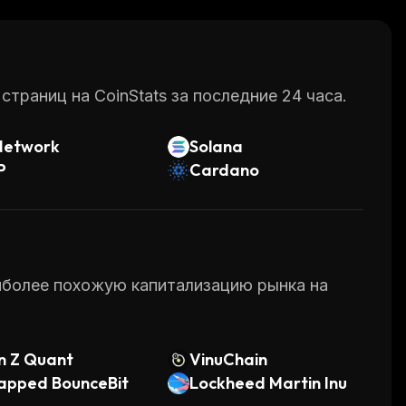
sumers and businesses alike.
раниц на CoinStats за последние 24 часа.
Network
Solana
P
Cardano
аиболее похожую капитализацию рынка на
n Z Quant
VinuChain
apped BounceBit
Lockheed Martin Inu