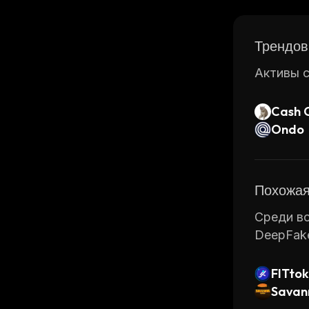
why this 
Трендов
Активы с
Cash 
Ondo
Похожая
Среди вс
DeepFake
FITto
Savann