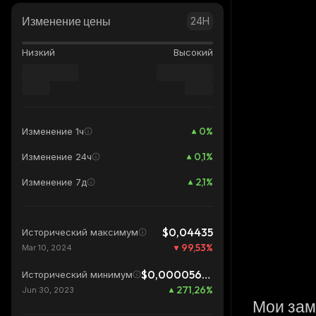
Изменение цены
24H
Низкий
Высокий
0
%
Изменение 1ч
0,1
%
Изменение 24ч
2,1
%
Изменение 7д
$0,04435
Исторический максимум
99,53
%
Mar 10, 2024
$0,00005642
Исторический минимум
271,26
%
Jun 30, 2023
Мои зам