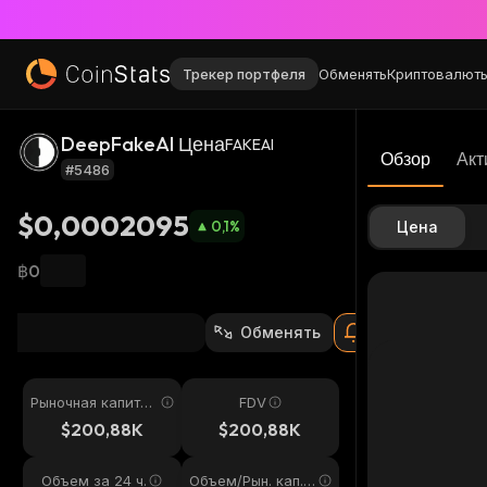
Трекер портфеля
Обменять
Криптовалют
DeepFakeAI Цена
FAKEAI
Обзор
Акт
#5486
$0,0002095
0,1
%
Цена
฿0
Обменять
Рыночная капитал
FDV
изация
$200,88K
$200,88K
Объем за 24 ч.
Объем/Рын. кап. 2