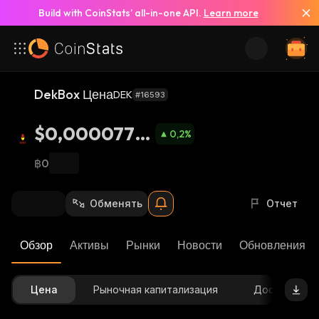
Build with CoinStats’ all-in-one API.
Learn more
DekBox Цена
DEK
#16593
$0,0000778
0,2
%
2
฿0
Обменять
Отчет
Обзор
Активы
Рынки
Новости
Обновления К
Цена
Рыночная капитализация
Доступное 