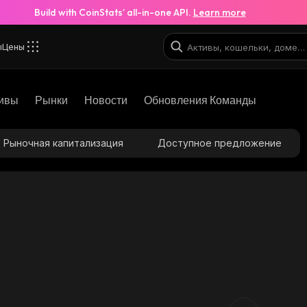
Build with CoinStats’ all-in-one API.
Learn more
ы
Цены
ивы
Рынки
Новости
Обновления Команды
Рыночная капитализация
Доступное предложение