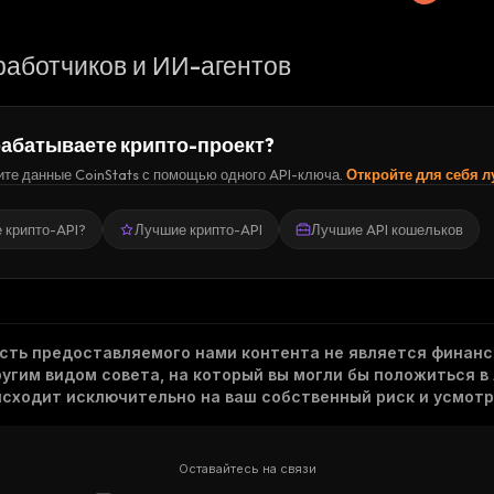
работчиков и ИИ-агентов
абатываете крипто-проект?
те данные CoinStats с помощью одного API-ключа.
Откройте для себя 
е крипто-API?
Лучшие крипто-API
Лучшие API кошельков
асть предоставляемого нами контента не является финанс
гим видом совета, на который вы могли бы положиться в
исходит исключительно на ваш собственный риск и усмотр
Оставайтесь на связи