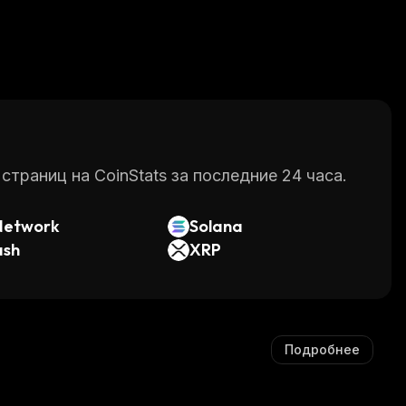
раниц на CoinStats за последние 24 часа.
Network
Solana
ash
XRP
Подробнее