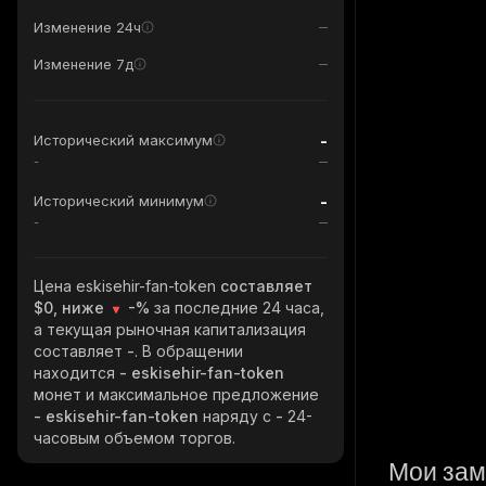
Изменение 24ч
Изменение 7д
-
Исторический максимум
-
-
Исторический минимум
-
Цена eskisehir-fan-token
составляет
$0, ниже
-%
за последние 24 часа,
а текущая рыночная капитализация
составляет
-
. В обращении
находится
- eskisehir-fan-token
монет и максимальное предложение
- eskisehir-fan-token
наряду с
-
24-
часовым объемом торгов.
Мои зам