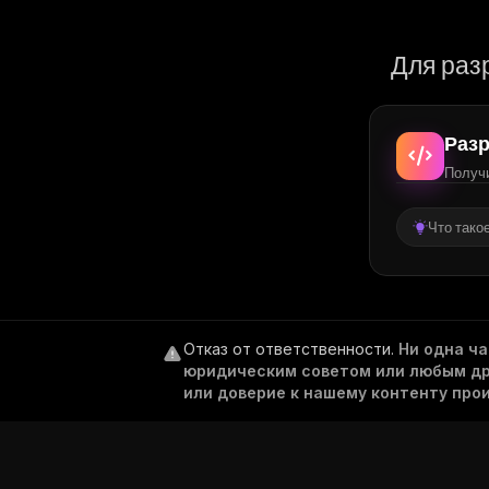
Для раз
Разр
Получи
Что тако
Отказ от ответственности
.
Ни одна ч
юридическим советом или любым дру
или доверие к нашему контенту про