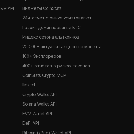
ным API
Виджеты CoinStats
24ч. отчет о рынке криптовалют
График доминирования BTC
Индекс сезона альткоинов
20,000+ актуальные цены на монеты
100+ Эксплореров
400+ отчётов о рисках токенов
CoinStats Crypto MCP
llms.txt
Crypto Wallet API
Solana Wallet API
EVM Wallet API
DeFi API
Bitcoin (xPub) Wallet API