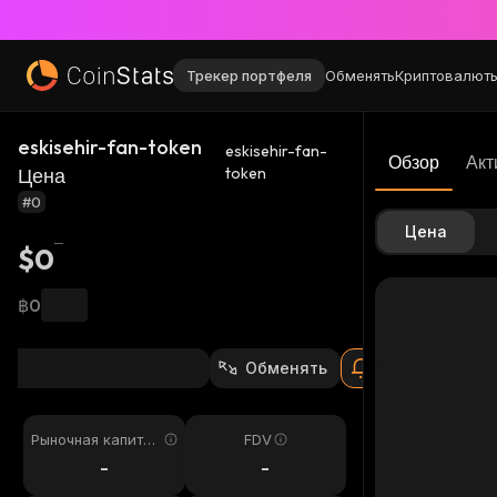
Трекер портфеля
Обменять
Криптовалют
eskisehir-fan-token
eskisehir-fan-
Обзор
Акт
Цена
token
#0
Цена
$0
฿0
Обменять
Рыночная капитал
FDV
изация
-
-