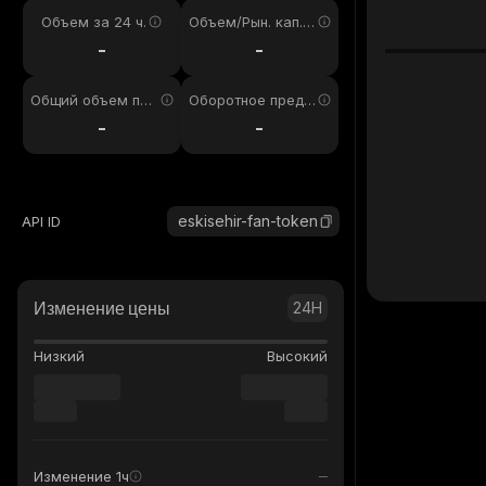
Объем за 24 ч.
Объем/Рын. кап. 2
4ч
-
-
Общий объем пре
Оборотное предл
дложения
ожение
-
-
eskisehir-fan-token
API ID
Изменение цены
24H
Низкий
Высокий
Изменение 1ч