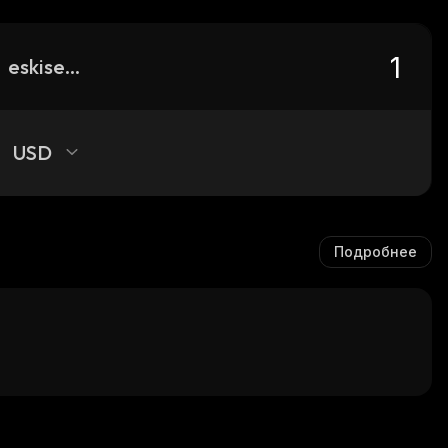
eskisehir-fan-token
USD
Подробнее