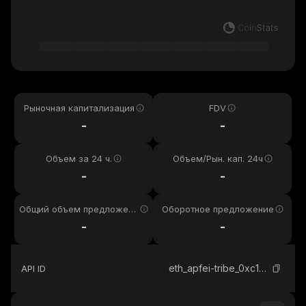
Рыночная капитализация
FDV
-
-
Объем за 24 ч.
Объем/Рын. кап. 24ч
-
-
Общий объем предложени
Оборотное предложение
я
-
-
eth_apfei-tribe_0xc1382fe6e17bcdbc3d35f73f5317fbf261ebeecd
API ID