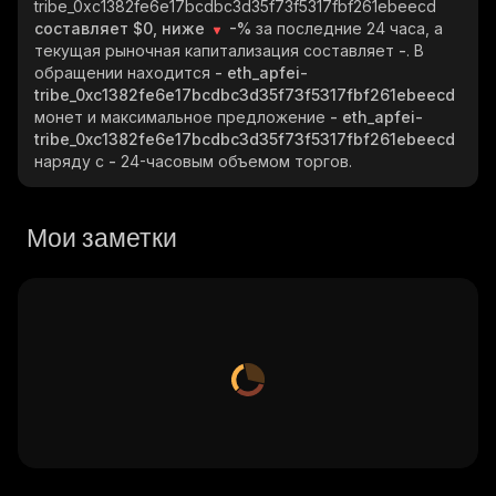
tribe_0xc1382fe6e17bcdbc3d35f73f5317fbf261ebeecd
составляет $0, ниже
-%
за последние 24 часа, а
текущая рыночная капитализация составляет
-
. В
обращении находится
- eth_apfei-
tribe_0xc1382fe6e17bcdbc3d35f73f5317fbf261ebeecd
монет и максимальное предложение
- eth_apfei-
tribe_0xc1382fe6e17bcdbc3d35f73f5317fbf261ebeecd
наряду с
-
24-часовым объемом торгов.
Мои заметки