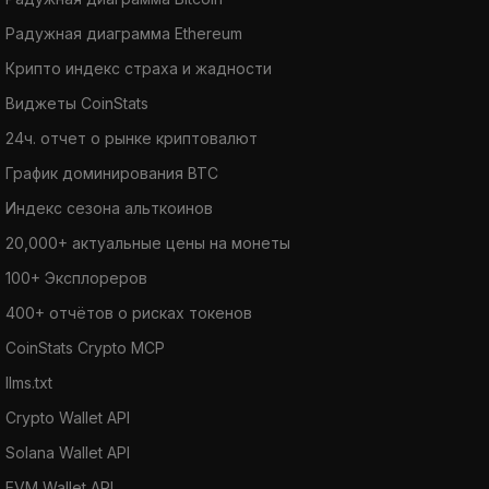
Радужная диаграмма Ethereum
Крипто индекс страха и жадности
Виджеты CoinStats
24ч. отчет о рынке криптовалют
График доминирования BTC
Индекс сезона альткоинов
20,000+ актуальные цены на монеты
100+ Эксплореров
400+ отчётов о рисках токенов
CoinStats Crypto MCP
llms.txt
Crypto Wallet API
Solana Wallet API
EVM Wallet API