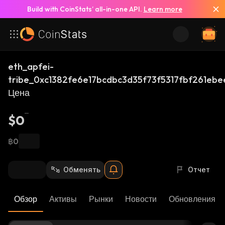
Build with CoinStats’ all-in-one API.
Learn more
eth_apfei-
tribe_0xc1382fe6e17bcdbc3d35f73f5317fbf261ebe
Цена
$0
฿0
Обменять
Отчет
Обзор
Активы
Рынки
Новости
Обновления К