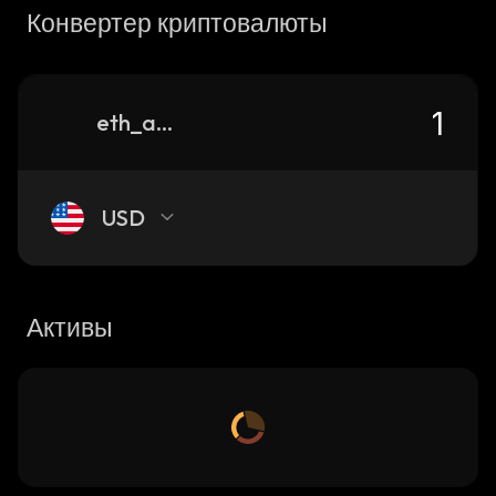
Конвертер криптовалюты
eth_apfei-tribe_0xc1382fe6e17bcdbc3d35f73f5317fbf261ebeecd
USD
Активы