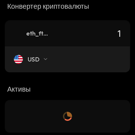
Конвертер криптовалюты
eth_ftusd-127_0xf138c6f8832e405a35391fa3ef62a4b27299f2d4
USD
Активы