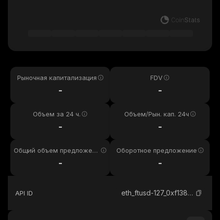
Рыночная капитализация
FDV
-
-
Объем за 24 ч.
Объем/Рын. кап. 24ч
-
-
Общий объем предложени
Оборотное предложение
я
-
-
eth_ftusd-127_0xf138c6f8832e405a35391fa3ef62a4b27299f2d4
API ID