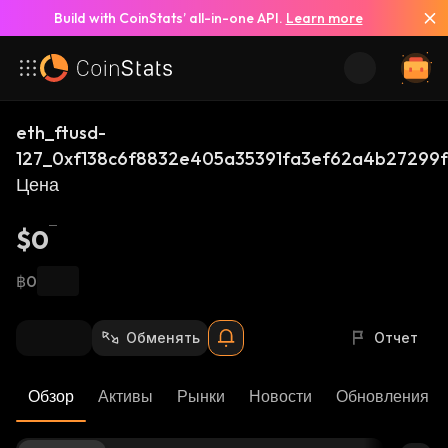
Build with CoinStats’ all-in-one API.
Learn more
eth_ftusd-
127_0xf138c6f8832e405a35391fa3ef62a4b27299
Цена
$0
฿0
Обменять
Отчет
Обзор
Активы
Рынки
Новости
Обновления К