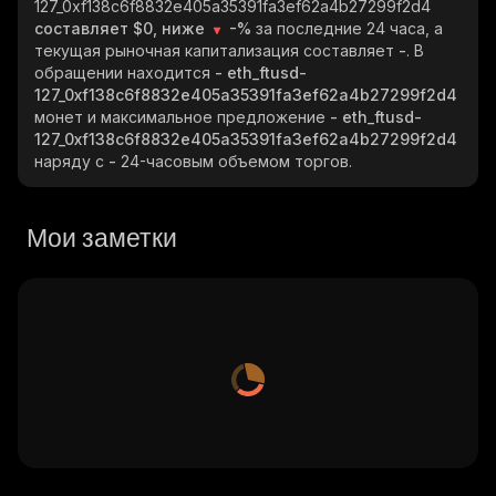
127_0xf138c6f8832e405a35391fa3ef62a4b27299f2d4
составляет $0, ниже
-%
за последние 24 часа, а
текущая рыночная капитализация составляет
-
. В
обращении находится
- eth_ftusd-
127_0xf138c6f8832e405a35391fa3ef62a4b27299f2d4
монет и максимальное предложение
- eth_ftusd-
127_0xf138c6f8832e405a35391fa3ef62a4b27299f2d4
наряду с
-
24-часовым объемом торгов.
Мои заметки