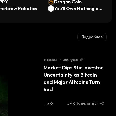
IPPY
Dragon Coin
mebrew Robotics
You’ll Own Nothing an
d Be Happy
Подробнее
1г назад
•
36Crypto
Market Dips Stir Investor 
Uncertainty as Bitcoin 
and Major Altcoins Turn 
Red
П
0
С
0
Поделиться
О
Н
В
И