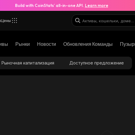
Build with CoinStats’ all-in-one API.
Learn more
ы
Цены
ивы
Рынки
Новости
Обновления Команды
Пузыр
Рыночная капитализация
Доступное предложение