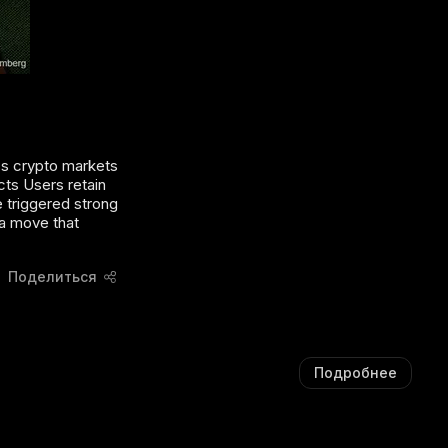
Ы
Ж
Ш
А
А
Ю
Ю
Щ
Щ
И
И
Й
Й
С
С
Я
ss crypto markets
Я
:
cts Users retain
:
 triggered strong
 a move that
Поделиться
Подробнее