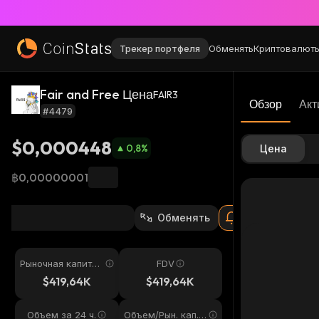
Трекер портфеля
Обменять
Криптовалют
Fair and Free Цена
FAIR3
Обзор
Акт
#4479
$0,000448
0,8
%
Цена
฿0,00000001
Обменять
Рыночная капитал
FDV
изация
$419,64K
$419,64K
Объем за 24 ч.
Объем/Рын. кап. 2