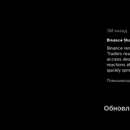
3М назад
Binance Sh
Binance rem
Traders rea
access desp
reactions a
quickly spr
Повышающ
Обновл