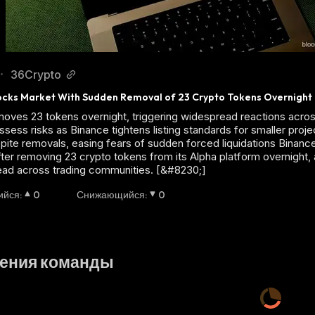
36Crypto
•
ocks Market With Sudden Removal of 23 Crypto Tokens Overnight
oves 23 tokens overnight, triggering widespread reactions acro
ssess risks as Binance tightens listing standards for smaller proje
ite removals, easing fears of sudden forced liquidations Binance
fter removing 23 crypto tokens from its Alpha platform overnight,
ead across trading communities. [&#8230;]
ийся
:
0
Снижающийся
:
0
ения команды