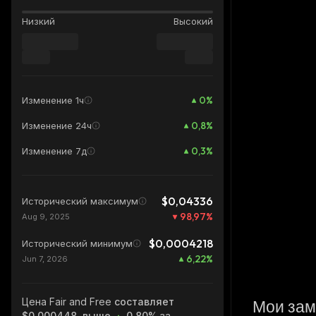
Низкий
Высокий
0
%
Изменение 1ч
0,8
%
Изменение 24ч
0,3
%
Изменение 7д
$0,04336
Исторический максимум
98,97
%
Aug 9, 2025
$0,0004218
Исторический минимум
6,22
%
Jun 7, 2026
Цена Fair and Free
составляет
Мои зам
$0,000448, выше
0.80%
за