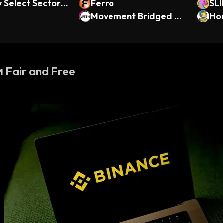
 Select Sector S
Ferro
SL
und xStock
Movement Bridged W
Ho
ETH (Movement)
 Fair and Free