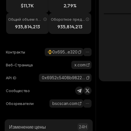
4ч
$11,7K
2,79%
Общий объем пре
Оборотное предл
дложения
ожение
935,814,213
935,814,213
0x695...e320
Контракты
x.com
Веб-Страница
0x6952c5408b9822295ba4a7e694d0c5ffdb8fe320_binance_smart
API ID
Сообщество
bscscan.com
Обозреватели
Изменение цены
24H