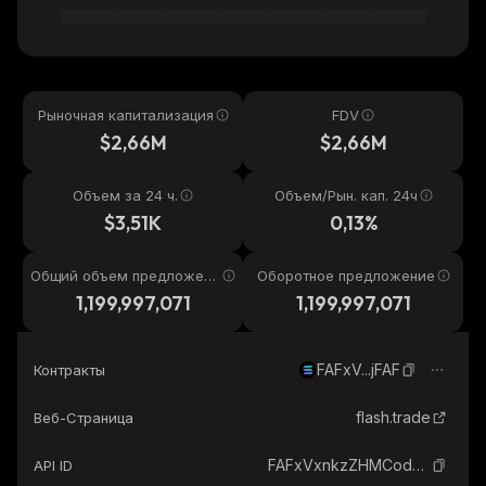
Рыночная капитализация
FDV
$2,66M
$2,66M
Объем за 24 ч.
Объем/Рын. кап. 24ч
$3,51K
0,13%
Общий объем предложени
Оборотное предложение
я
1,199,997,071
1,199,997,071
FAFxV...jFAF
Контракты
flash.trade
Веб-Страница
FAFxVxnkzZHMCodkWyoccgUNgVScqMw2mhhQBYDFjFAF_solana
API ID