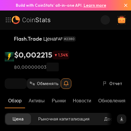
Build with CoinStats’ all-in-one API.
Learn more
Flash.Trade Цена
FAF
#2380
$0,002215
1,34
%
฿0,00000003
Обменять
Отчет
Обзор
Активы
Рынки
Новости
Обновления К
Цена
Рыночная капитализация
Доступное 