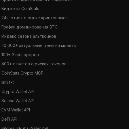
Виджеты CoinStats
24ч. отчет о рынке криптовалют
График доминирования BTC
Индекс сезона альткоинов
20,000+ актуальные цены на монеты
100+ Эксплореров
400+ отчётов о рисках токенов
CoinStats Crypto MCP
llms.txt
Crypto Wallet API
Solana Wallet API
EVM Wallet API
DeFi API
Bitcoin (xPub) Wallet API