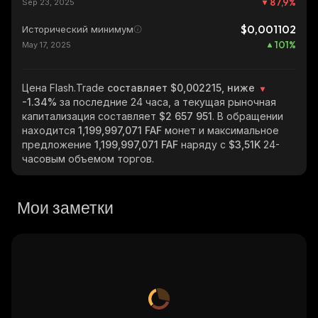
87,9
%
Sep 23, 2025
$0,001102
Исторический минимум
101
%
May 17, 2025
Цена Flash.Trade
составляет $0,002215, ниже
-1.34%
за последние 24 часа, а текущая рыночная
капитализация составляет
$2 657 951
. В обращении
находится
1,199,997,071 FAF
монет и максимальное
предложение
1,199,997,071 FAF
наряду с
$3,51K
24-
часовым объемом торгов.
Мои заметки