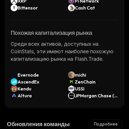
XRP
Pi Network
Bittensor
Cash Cat
Похожая капитализация рынка
Среди всех активов, доступных на
CoinStats, эти имеют наиболее похожую
капитализацию рынка на Flash.Trade.
Evernode
michi
AscendEx
ZenChain
Kendu
USSI
Altura
JPMorgan Chase (O
ndo Tokenized Stoc
k)
Обновления команды
Подробнее