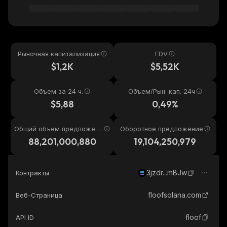
Рыночная капитализация
FDV
$1,2K
$5,52K
Объем за 24 ч.
Объем/Рын. кап. 24ч
$5,88
0,49%
Общий объем предложени
Оборотное предложение
я
88,201,000,880
19,104,250,979
3jzdr...mBJw
Контракты
floofsolana.com
Веб-Страница
floof
API ID