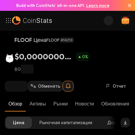
Build with CoinStats’ all-in-one API.
Learn more
FLOOF Цена
FLOOF
#14213
$0,000000062
0
%
56
฿0
Обменять
Отчет
Обзор
Активы
Рынки
Новости
Обновления К
Цена
Рыночная капитализация
Доступное 