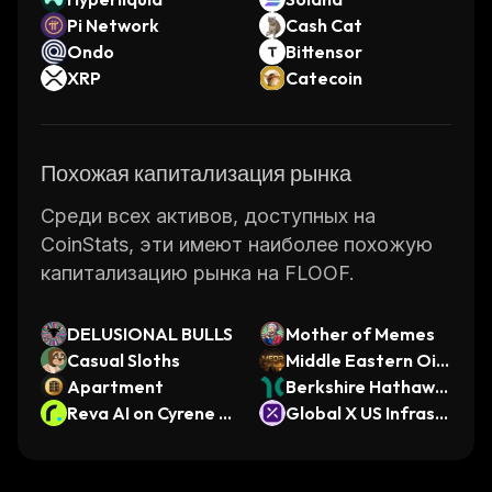
Pi Network
Cash Cat
Ondo
Bittensor
XRP
Catecoin
Похожая капитализация рынка
Среди всех активов, доступных на
CoinStats, эти имеют наиболее похожую
капитализацию рынка на FLOOF.
DELUSIONAL BULLS
Mother of Memes
Casual Sloths
Middle Eastern Oil
Apartment
Reserve
Berkshire Hathawa
Reva AI on Cyrene A
y Class B (Dinari Tok
Global X US Infrastr
I
enized Stock)
ucture Developmen
t ETF (Ondo Tokeni