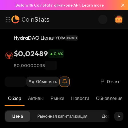
Build with CoinStats’ all-in-one API.
Learn more
HydraDAO Цена
HYDRA
#4961
$0,02489
0,6
%
฿0,00000038
Обменять
Отчет
Обзор
Активы
Рынки
Новости
Обновления К
Цена
Рыночная капитализация
Доступное 