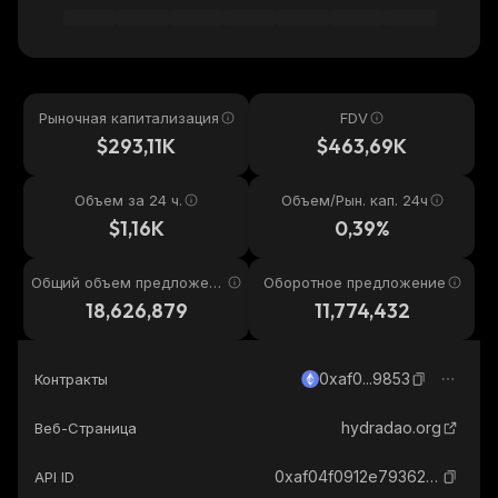
Рыночная капитализация
FDV
$293,11K
$463,69K
Объем за 24 ч.
Объем/Рын. кап. 24ч
$1,16K
0,39%
Общий объем предложени
Оборотное предложение
я
18,626,879
11,774,432
0xaf0...9853
Контракты
hydradao.org
Веб-Страница
0xaf04f0912e793620824f4442b03f4d984af29853_ethereum
API ID