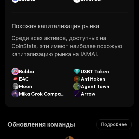
Похожая капитализация рынка
Среди всех активов, доступных на
CoinStats, эти имеют наиболее похожую
капитализацию рынка на IAMAI.
Bubba
USBT Token
E4C
Antitoken
Moon
Agent Town
Mika Grok Compani
Arrow
on
Обновления команды
Подробнее