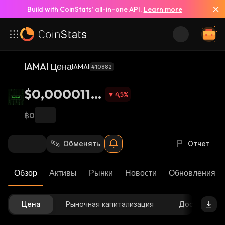
Build with CoinStats’ all-in-one API.
Learn more
IAMAI Цена
IAMAI
#10882
$0,0000116
4,5
%
8
฿0
Обменять
Отчет
Обзор
Активы
Рынки
Новости
Обновления К
Цена
Рыночная капитализация
Доступное 