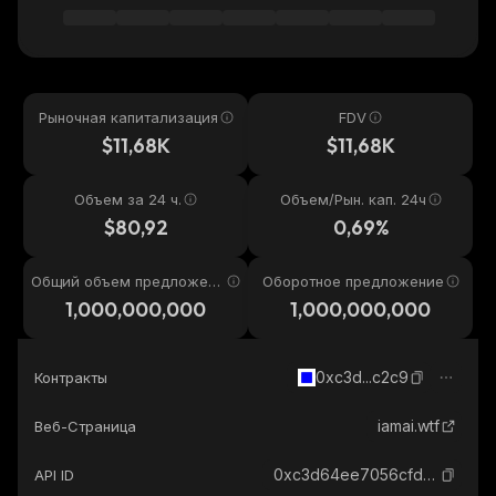
Рыночная капитализация
FDV
$11,68K
$11,68K
Объем за 24 ч.
Объем/Рын. кап. 24ч
$80,92
0,69%
Общий объем предложени
Оборотное предложение
я
1,000,000,000
1,000,000,000
0xc3d...c2c9
Контракты
iamai.wtf
Веб-Страница
0xc3d64ee7056cfd33c8382679773f8d6277e5c2c9_base
API ID