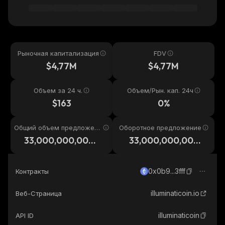
Рыночная капитализация
FDV
$4,77M
$4,77M
Объем за 24 ч.
Объем/Рын. кап. 24ч
$163
0%
Общий объем предложени
Оборотное предложение
я
33,000,000,000,
33,000,000,000,
000
000
0x0b9...3fff
Контракты
illuminaticoin.io
Веб-Страница
illuminaticoin
API ID