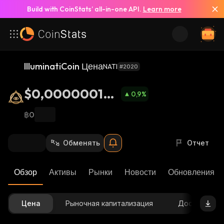
Build with CoinStats’ all-in-one API.
Learn more
IlluminatiCoin Цена
NATI
#2020
$0,000000144
0,9
%
7
฿0
Обменять
Отчет
Обзор
Активы
Рынки
Новости
Обновления К
Цена
Рыночная капитализация
Доступное 