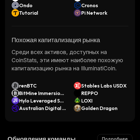
Ondo
Cronos
Tutorial
Pi Network
Похожая капитализация рынка
Среди всех активов, доступных на
CoinStats, эти имеют наиболее похожую
капитализацию рынка на IlluminatiCoin.
renBTC
Stables Labs USDX
BitMine Immersion
REPPO
Technologies (Ond
Hylo Leveraged SO
LOXI
o Tokenized Stock)
L
Australian Digital D
Golden Dragon
ollar
Обновления команды
Подробнее