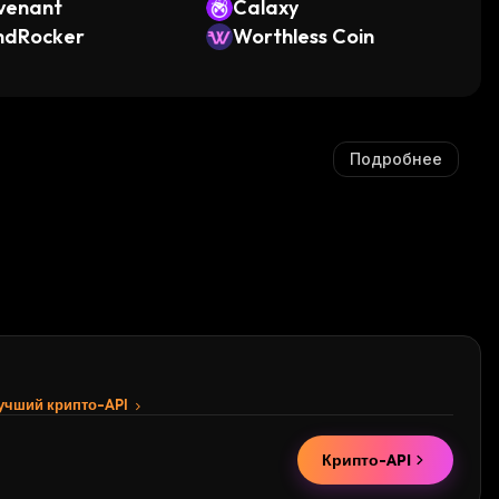
venant
Calaxy
ndRocker
Worthless Coin
Подробнее
лучший крипто-API
Крипто-API