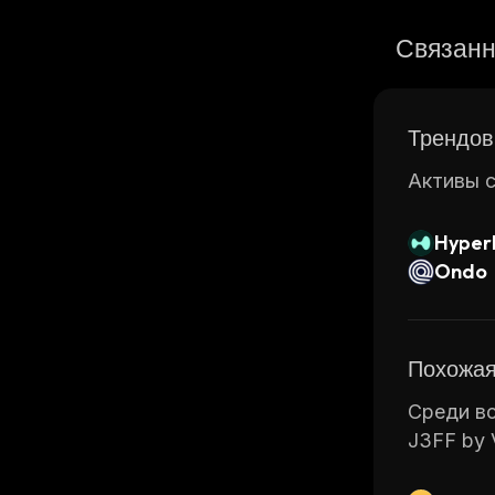
Связанн
Трендов
Активы с
Hyperl
Ondo
Похожая
Среди вс
J3FF by V