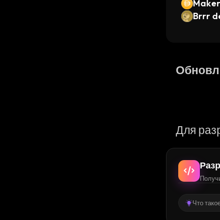
Maker
Nova D
Brrr 
trum 
Обновл
Для раз
Разр
Получи
Что тако