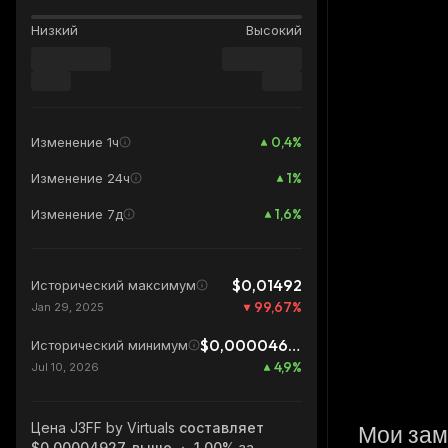
Низкий
Высокий
0,4
%
Изменение 1ч
1
%
Изменение 24ч
1,6
%
Изменение 7д
$0,01492
Исторический максимум
99,67
%
Jan 29, 2025
$0,00004697
Исторический минимум
4,9
%
Jul 10, 2026
Цена J3FF by Virtuals
составляет
Мои зам
$0,00004927, выше
1.00%
за