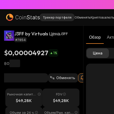
Трекер портфеля
Обменять
Криптовалют
J3FF by Virtuals Цена
J3FF
Обзор
Акт
#7854
$0,00004927
1
%
Цена
฿0
Обменять
Рыночная капитал
FDV
изация
$49,28K
$49,28K
Объем за 24 ч.
Объем/Рын. кап. 2