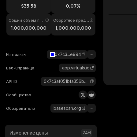
4ч
$35,58
0,07%
Общий объем пре
Оборотное предл
дложения
ожение
1,000,000,000
1,000,000,000
0x7c3...e994
Контракты
app.virtuals.io
Веб-Страница
0x7c3af051bfa356b8eaee35c273a21ad9223ee994_base
API ID
Сообщество
basescan.org
Обозреватели
Изменение цены
24H