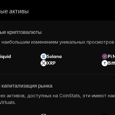
ые активы
ые криптовалюты
 наибольшим изменением уникальных просмотров ст
iquid
Solana
Pi 
XRP
Bit
 капитализация рынка
ех активов, доступных на CoinStats, эти имеют н
irtuals.