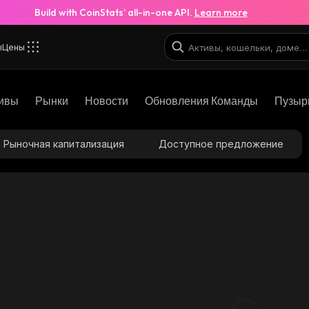
Build with CoinStats’ all-in-one API.
Learn more
ы
Цены
ивы
Рынки
Новости
Обновления Команды
Пузыр
Рыночная капитализация
Доступное предложение