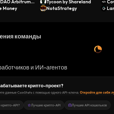
DAO Arbitrum
Tycoon by Shareland
Co
AI Bridge (Arbi
de Money
NotaStrategy
La
Nova)
ения команды
работчиков и ИИ-агентов
абатываете крипто-проект?
те данные CoinStats с помощью одного API-ключа.
Откройте для себя 
е крипто-API?
Лучшие крипто-API
Лучшие API кошельков