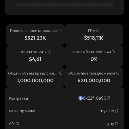
Рыночная капитализация
FDV
$321,23K
$518,11K
Объем за 24 ч.
Объем/Рын. кап. 24ч
$4,61
0%
Общий объем предложени
Оборотное предложение
я
1,000,000,000
620,000,000
0x22f...6a96
Контракты
jrny.club
Веб-Страница
jrny
API ID