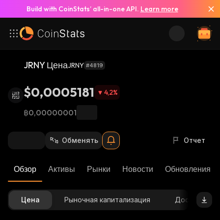
Build with CoinStats’ all-in-one API.
Learn more
JRNY Цена
JRNY
#4819
$0,0005181
4,2
%
฿0,00000001
Обменять
Отчет
Обзор
Активы
Рынки
Новости
Обновления К
Цена
Рыночная капитализация
Доступное 