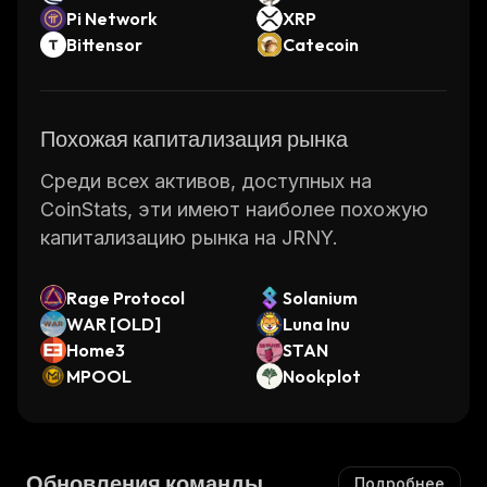
Pi Network
XRP
Bittensor
Catecoin
Похожая капитализация рынка
Среди всех активов, доступных на
CoinStats, эти имеют наиболее похожую
капитализацию рынка на JRNY.
Rage Protocol
Solanium
WAR [OLD]
Luna Inu
Home3
STAN
MPOOL
Nookplot
Обновления команды
Подробнее