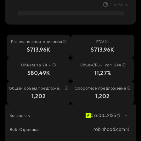
Рыночная капитализация
FDV
$713,96K
$713,96K
Объем за 24 ч.
Объем/Рын. кап. 24ч
$80,49K
11,27%
Общий объем предложени
Оборотное предложение
я
1,202
1,202
0xc0d...2f35
Контракты
robinhood.com
Веб-Страница