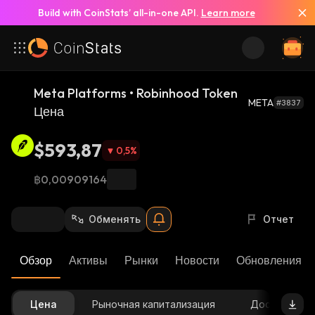
Build with CoinStats’ all-in-one API.
Learn more
Meta Platforms • Robinhood Token
META
#3837
Цена
$593,87
0,5
%
฿0,00909164
Обменять
Отчет
Обзор
Активы
Рынки
Новости
Обновления К
Цена
Рыночная капитализация
Доступное 