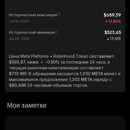
$689,39
Исторический максимум
13,86
%
Jul 16, 2026
$523,65
Исторический минимум
13,41
%
Jul 29, 2026
Цена Meta Platforms • Robinhood Token
составляет
$593,87, ниже
-0.50%
за последние 24 часа, а
текущая рыночная капитализация составляет
$713 961
. В обращении находится
1,202 META
монет и
максимальное предложение
1,202 META
наряду с
$80,49K
24-часовым объемом торгов.
Мои заметки