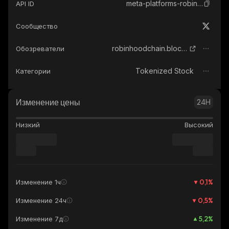
meta-platforms-robinhood-tokenized-stock
API ID
Сообщество
robinhoodchain.blockscout.com
Обозреватели
Tokenized Stock
Категории
Изменение цены
24H
Низкий
Высокий
0,1
%
Изменение 1ч
0,5
%
Изменение 24ч
5,2
%
Изменение 7д