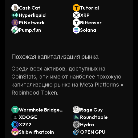
Cash Cat
Tutorial
Hyperliquid
XRP
Pi Network
Bittensor
Pump.fun
Solana
Похожая капитализация рынка
Среди всех активов, доступных на
CoinStats, эти имеют наиболее похожую
капитализацию рынка на Meta Platforms •
Robinhood Token.
Wormhole Bridged
Rage Guy
USDT (Kaia)
XDOGE
Roundtable
X2Y2
Hydra
Shibwifhatcoin
OPEN GPU