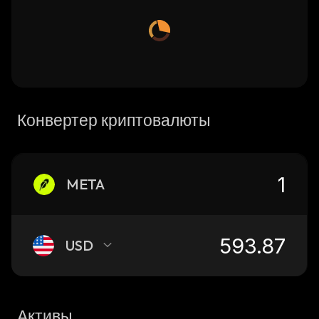
Конвертер криптовалюты
META
USD
Активы