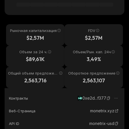
Рыночная капитализация
FDV
$2,57M
$2,57M
Объем за 24 ч.
Объем/Рын. кап. 24ч
$89,61K
3,49%
Общий объем предложени
Оборотное предложение
я
2,563,716
2,563,107
0xe2d...f377
Контракты
monetrix.xyz
Веб-Страница
monetrix-usd
API ID