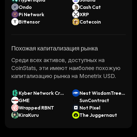
Ondo
Cash Cat
Pi Network
XRP
Bittensor
Catecoin
Похожая капитализация рынка
Среди всех активов, доступных на
CoinStats, эти имеют наиболее похожую
капитализацию рынка на Monetrix USD.
Kyber Network Cry
Nest WisdomTree V
stal Legacy
GME
ault
SunContract
Wrapped RBNT
Not Pixel
KiraKuru
The Juggernaut