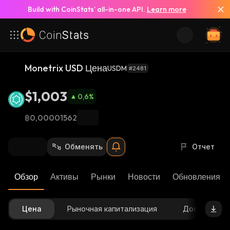
Build with CoinStats’ all-in-one API.
Learn more
Monetrix USD Цена
USDM
#2481
$1,003
0,6
%
฿0,00001562
Обменять
Отчет
Обзор
Активы
Рынки
Новости
Обновления К
Цена
Рыночная капитализация
Доступное 