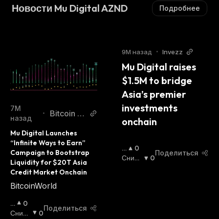
Новости Mu Digital AZND
Подробнее
9М назад
•
Invezz
Mu Digital raises 
$1.5M to bridge 
Asia’s premier 
investments 
7М
Bitcoin W
•
назад
onchain
orld
Mu Digital Launches 
“Infinite Ways to Earn” 
П
0
Campaign to Bootstrap 
Поделиться
О
Сниж
0
Liquidity for $20T Asia 
В
Ающи
Credit Market Onchain
Ы
Йся
:
BitcoinWorld
Ш
А
П
0
Ю
Поделиться
О
Сниж
0
Щ