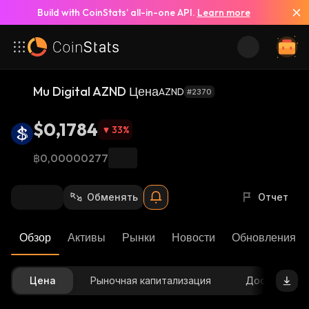
Build with CoinStats’ all-in-one API.
Learn more
Mu Digital AZND Цена
AZND
#2370
$0,1784
33
%
฿0,00000277
Обменять
Отчет
Обзор
Активы
Рынки
Новости
Обновления К
Цена
Рыночная капитализация
Доступное 