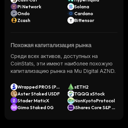
Pi Network
Solana
Ondo
Cardano
Zcash
Bittensor
Похожая капитализация рынка
Среди всех активов, доступных на
CoinStats, эти имеют наиболее похожую
капитализацию рынка на Mu Digital AZND.
Wrapped PROS (Ph
sETH2
aros)
Aster Staked USDF
TQQQ xStock
Stader MaticX
NonKyotoProtocol
Gimo Staked 0G
iShares Core S&P Mi
dCap ETF (Ondo To
kenized ETF)