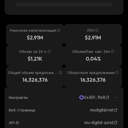
Рыночная капитализация
FDV
$2,91M
$2,91M
Объем за 24 ч.
Объем/Рын. кап. 24ч
$1,21K
0,04%
Общий объем предложени
Оборотное предложение
я
16,326,376
16,326,376
0x491...1fe8
Контракты
mudigital.net
Веб-Страница
mu-digital-aznd
API ID