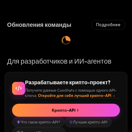
В
Ающи
И
Ы
Йся
:
Й
Ш
С
А
Я
Обновления команды
Подробнее
Ю
:
Щ
И
Й
С
Я
Для разработчиков и ИИ-агентов
:
Разрабатываете крипто-проект?
Получите данные CoinStats с помощью одного API-
ключа.
Откройте для себя лучший крипто-API
Крипто-API
Что такое крипто-API?
Лучшие крипто-API