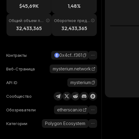
4ч
$45,69K
1,48%
Общий объем пре
Оборотное предл
дложения
ожение
32,433,365
32,433,365
0x4cf...f361
Контракты
mysterium.network
Веб-Страница
mysterium
API ID
Сообщество
etherscan.io
Обозреватели
Polygon Ecosystem
Категории