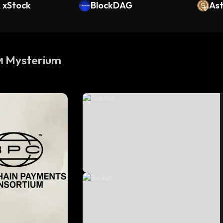
xStock
BlockDAG
As
 Mysterium