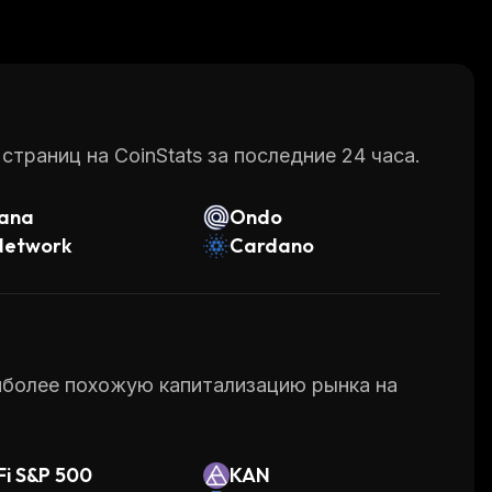
at their disposal, developers can create
hnology.
net while protecting their data from third
e where privacy is respected and protected.
раниц на CoinStats за последние 24 часа.
lana
Ondo
Network
Cardano
аиболее похожую капитализацию рынка на
i S&P 500
KAN