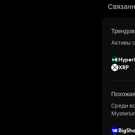
SDKs for 
Связанн
innovativ
By provid
parties, 
Трендов
Активы с
Hyperl
XRP
Похожая
Среди вс
Mysteriu
BigSh