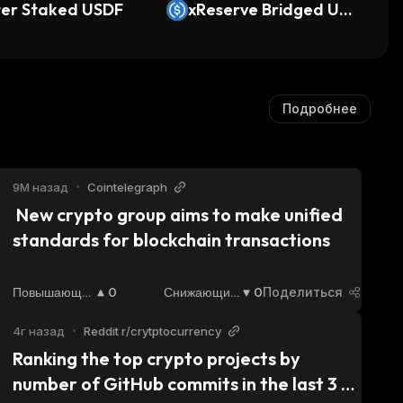
ter Staked USDF
xReserve Bridged USD
C (Canton)
Подробнее
9М назад
•
Cointelegraph
 New crypto group aims to make unified 
standards for blockchain transactions 
Повышающи
0
Снижающий
0
Поделиться
Йся
:
Ся
:
4г назад
•
Reddit r/crytptocurrency
Ranking the top crypto projects by 
number of GitHub commits in the last 3 