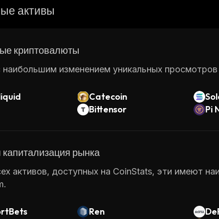
building decentralized apps (dApps). With these tools 
ые активы
e solutions that leverage the power of blockchain tec
ing users with an anonymous way of accessing the inter
Mysterium is helping create a more secure digital futur
ые криптовалюты
 наибольшим изменением уникальных просмотров ст
iquid
Catecoin
So
Bittensor
Pi 
 капитализация рынка
ех активов, доступных на CoinStats, эти имеют н
m.
ortBets
Ren
DeF