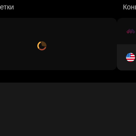
етки
Кон