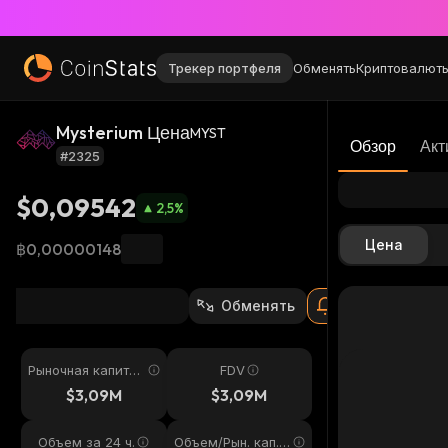
Трекер портфеля
Обменять
Криптовалют
Mysterium Цена
MYST
Обзор
Акт
#2325
$0,09542
2,5
%
Цена
฿0,00000148
Обменять
Рыночная капитал
FDV
изация
$3,09M
$3,09M
Объем за 24 ч.
Объем/Рын. кап. 2