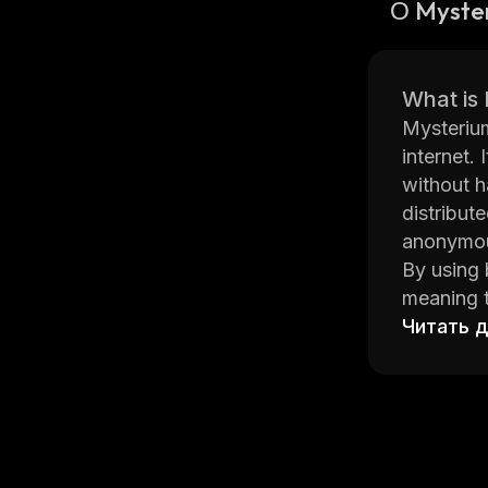
О Myste
What is
Mysterium
internet.
without h
distribut
anonymous
By using 
meaning t
Mysterium
Читать 
tokens ar
Additiona
from othe
Mysterium
its platf