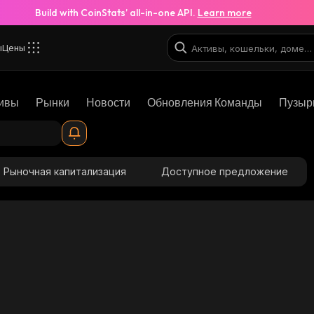
Build with CoinStats’ all-in-one API.
Learn more
ы
Цены
ивы
Рынки
Новости
Обновления Команды
Пузыр
Рыночная капитализация
Доступное предложение