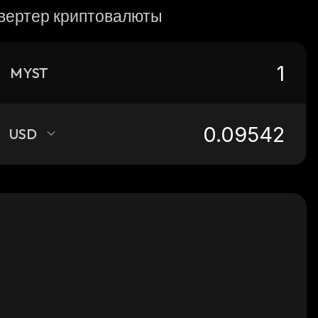
вертер криптовалюты
MYST
USD