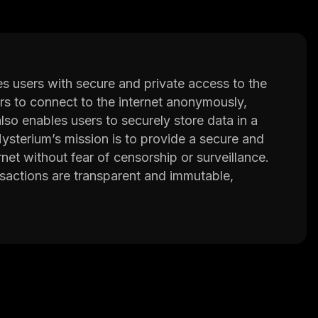
s users with secure and private access to the
rs to connect to the internet anonymously,
also enables users to securely store data in a
Mysterium’s mission is to provide a secure and
et without fear of censorship or surveillance.
nsactions are transparent and immutable,
for providing services on its platform. MYST
, data storage, and other online activities.
ting out unused bandwidth or computing power
e has access to fast and reliable connections.
r for developers to build applications on top of
, libraries for developing smart contracts, and