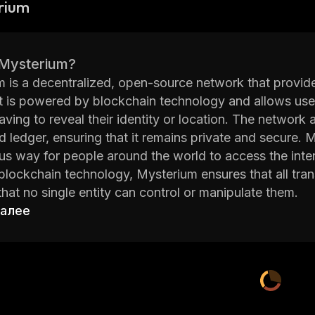
rium
 Mysterium?
 is a decentralized, open-source network that provide
 It is powered by blockchain technology and allows use
aving to reveal their identity or location. The network 
ed ledger, ensuring that it remains private and secure. 
 way for people around the world to access the intern
blockchain technology, Mysterium ensures that all tra
hat no single entity can control or manipulate them.
 utilizes its own native token (MYST) as an incentive 
далее
e used as payment for services such as VPN connections
lly, MYST tokens can be used as collateral when ren
r nodes in the network. This helps ensure that everyon
 also offers a range of tools designed to make it easie
orm. These include APIs for creating custom applications