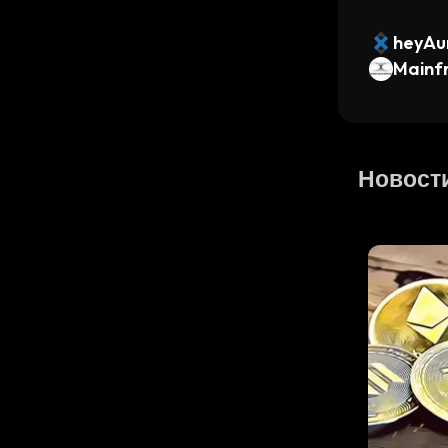
heyAu
Mainf
Новост