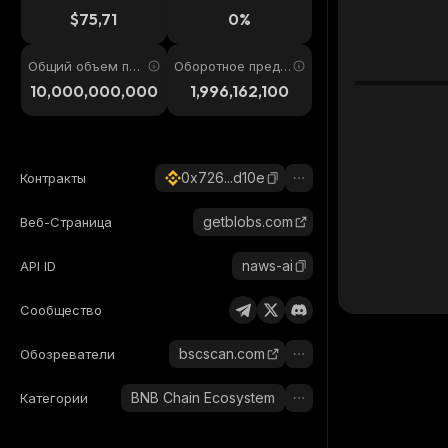
4ч
$75,71
0%
Общий объем пре
Оборотное предл
дложения
ожение
10,000,000,000
1,996,162,100
0x726...d10e
Контракты
getblobs.com
Веб-Страница
naws-ai
API ID
Сообщество
bscscan.com
Обозреватели
BNB Chain Ecosystem
Категории