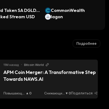
ld Token SA DGLD T
CommonWealth
enized Gold
aked Stream USD
Iagon
Подробнее
11М назад
•
Bitcoin World
APM Coin Merger: A Transformative Step 
Towards NAWS.AI
Повышающи
0
Снижающий
0
Поделиться
Йся
:
Ся
: