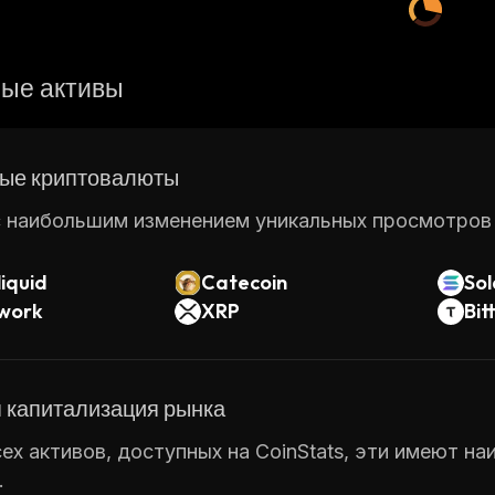
ые активы
ые криптовалюты
 наибольшим изменением уникальных просмотров ст
iquid
Catecoin
So
twork
XRP
Bit
 капитализация рынка
ех активов, доступных на CoinStats, эти имеют н
.