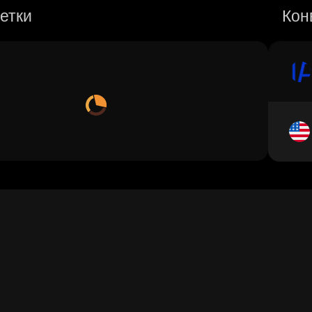
етки
Кон