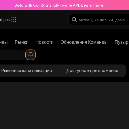
Build with CoinStats’ all-in-one API.
Learn more
ы
Цены
ивы
Рынки
Новости
Обновления Команды
Пузыр
Рыночная капитализация
Доступное предложение