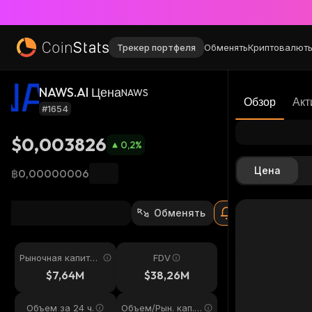
Трекер портфеля
Обменять
Криптовалют
NAWS.AI Цена
NAWS
Обзор
Акт
#1654
$0,003826
0,2
%
Цена
฿0,00000006
Обменять
Рыночная капитал
FDV
изация
$7,64M
$38,26M
Объем за 24 ч.
Объем/Рын. кап. 2