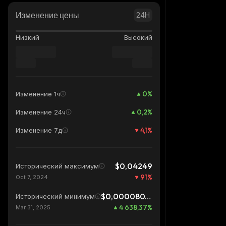
Изменение цены
24H
Низкий
Высокий
0
%
Изменение 1ч
0,2
%
Изменение 24ч
4,1
%
Изменение 7д
$0,04249
Исторический максимум
91
%
Oct 7, 2024
$0,00008075
Исторический минимум
4 638,37
%
Mar 31, 2025