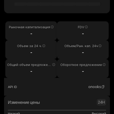
Рыночная капитализация
FDV
-
-
Объем за 24 ч.
Объем/Рын. кап. 24ч
-
-
Общий объем предложени
Оборотное предложение
я
-
-
onooks
API ID
Изменение цены
24H
Низкий
Высокий