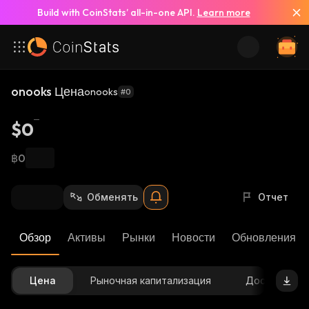
Build with CoinStats’ all-in-one API.
Learn more
onooks Цена
onooks
#0
$0
฿0
Обменять
Отчет
Обзор
Активы
Рынки
Новости
Обновления К
Цена
Рыночная капитализация
Доступное 