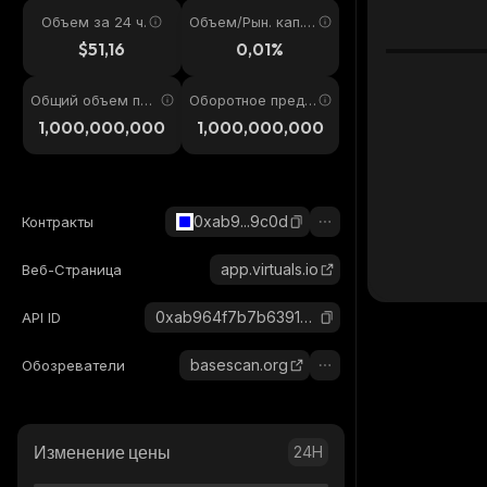
Объем за 24 ч.
Объем/Рын. кап. 2
4ч
$51,16
0,01%
Общий объем пре
Оборотное предл
дложения
ожение
1,000,000,000
1,000,000,000
0xab9...9c0d
Контракты
app.virtuals.io
Веб-Страница
0xab964f7b7b6391bd6c4e8512ef00d01f255d9c0d_base
API ID
basescan.org
Обозреватели
Изменение цены
24H