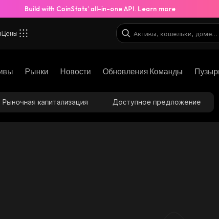
Build with CoinStats’ all-in-one API.
Learn more
ы
Цены
ивы
Рынки
Новости
Обновления Команды
Пузыр
Рыночная капитализация
Доступное предложение