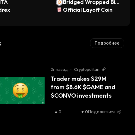
ITA
Bridged Wrapped Bitc
drex
oin (BOB Network)
Official Layoff Coin
s
Подробнее
2г назад
•
Cryptopolitan
Trader makes $29M 
from $8.6K $GAME and 
$CONVO investments
П
0
С
0
Поделиться
О
Н
В
И
Ы
Ж