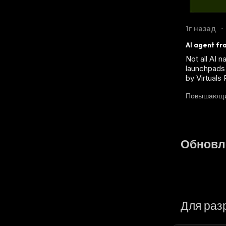
1г назад
•
AI agent fr
Not all AI 
launchpads 
by Virtuals 
Повышающ
Обновл
Для раз