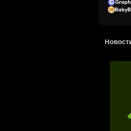
Graph
BabyB
Новости 