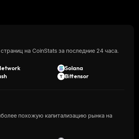
раниц на CoinStats за последние 24 часа.
Network
Solana
ash
Bittensor
аиболее похожую капитализацию рынка на