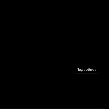
Ш
А
А
Ю
Ю
Щ
Щ
И
И
Й
Й
С
С
Я
Я
:
:
Подробнее