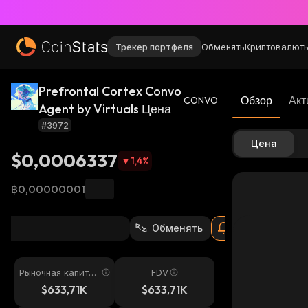
Трекер портфеля
Обменять
Криптовалют
Prefrontal Cortex Convo
Обзор
Акт
CONVO
Agent by Virtuals Цена
#3972
Цена
$0,0006337
1,4
%
฿0,00000001
Обменять
Рыночная капитал
FDV
изация
$633,71K
$633,71K