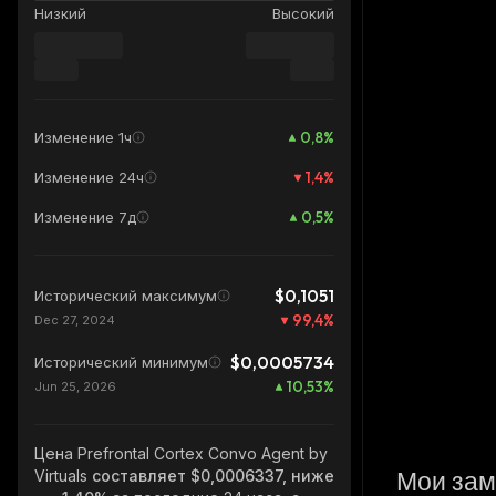
Низкий
Высокий
0,8
%
Изменение 1ч
1,4
%
Изменение 24ч
0,5
%
Изменение 7д
$0,1051
Исторический максимум
99,4
%
Dec 27, 2024
$0,0005734
Исторический минимум
10,53
%
Jun 25, 2026
Цена Prefrontal Cortex Convo Agent by
Мои зам
Virtuals
составляет $0,0006337, ниже