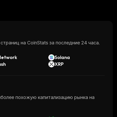
раниц на CoinStats за последние 24 часа.
Network
Solana
ash
XRP
аиболее похожую капитализацию рынка на