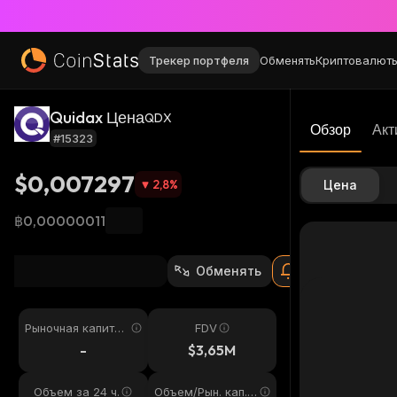
Трекер портфеля
Обменять
Криптовалют
Quidax Цена
QDX
Обзор
Акт
#15323
$0,007297
2,8
%
Цена
฿0,00000011
Обменять
Рыночная капитал
FDV
изация
-
$3,65M
Объем за 24 ч.
Объем/Рын. кап. 2