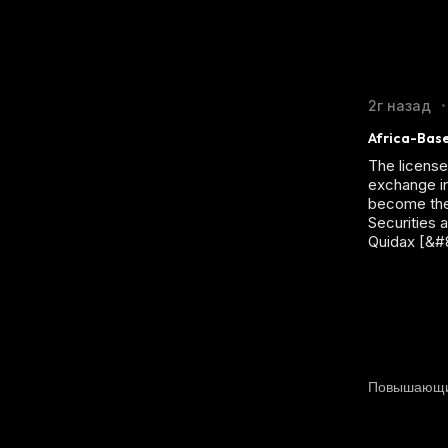
2г назад
•
Africa-Base
The license
exchange in
become the 
Securities 
Quidax [&#
Повышающ