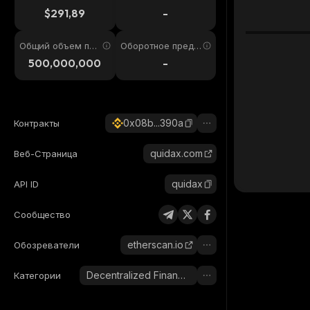
4ч
$291,89
-
Общий объем пре
Оборотное предл
дложения
ожение
500,000,000
-
0x08b...390a
Контракты
quidax.com
Веб-Страница
quidax
API ID
Сообщество
etherscan.io
Обозреватели
Decentralized Finance (DeFi)
Категории