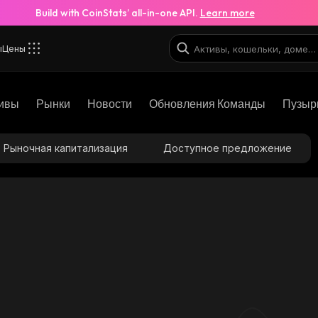
Build with CoinStats’ all-in-one API.
Learn more
ы
Цены
ивы
Рынки
Новости
Обновления Команды
Пузыр
Рыночная капитализация
Доступное предложение