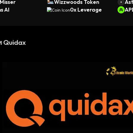
Misser
Wizzwoods Token
Ast
s AI
0x Leverage
AP
 Quidax