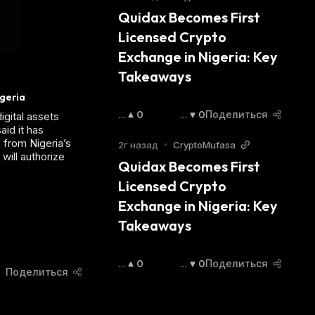
Ы
Ж
Quidax Becomes First 
Ш
А
Licensed Crypto 
А
Ю
Ю
Щ
Exchange in Nigeria: Key 
Щ
И
Takeaways
И
Й
Й
С
igeria
С
Я
П
0
С
0
Поделиться
igital assets
Я
:
О
Н
id it has
:
 from Nigeria’s
В
И
2г назад
•
CryptoMufasa
will authorize
Ы
Ж
Quidax Becomes First 
Ш
А
Licensed Crypto 
А
Ю
Ю
Щ
Exchange in Nigeria: Key 
Щ
И
Takeaways
И
Й
Й
С
С
Я
П
0
С
0
Поделиться
Я
:
Поделиться
О
Н
:
В
И
Ы
Ж