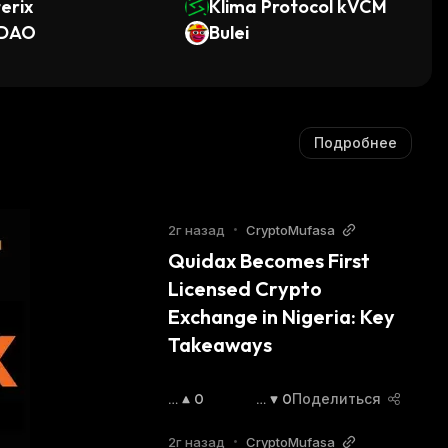
erix
Klima Protocol kVCM
DAO
Bulei
Подробнее
2г назад
•
CryptoMufasa
Quidax Becomes First 
Licensed Crypto 
Exchange in Nigeria: Key 
Takeaways
П
0
С
0
Поделиться
О
Н
В
И
2г назад
•
CryptoMufasa