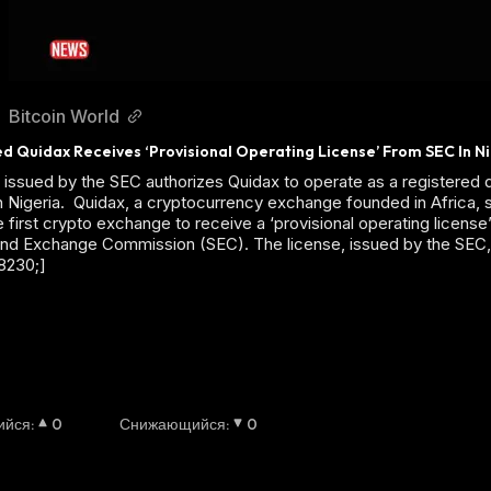
Bitcoin World
d Quidax Receives ‘Provisional Operating License’ From SEC In N
 issued by the SEC authorizes Quidax to operate as a registered d
 Nigeria. Quidax, a cryptocurrency exchange founded in Africa, sa
first crypto exchange to receive a ‘provisional operating license’
and Exchange Commission (SEC). The license, issued by the SEC, 
8230;]
ийся
:
0
Снижающийся
:
0