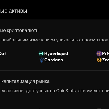
ые активы
ые криптовалюты
 наибольшим изменением уникальных просмотров ст
Cat
Hyperliquid
Pi 
Cardano
Zc
 капитализация рынка
ех активов, доступных на CoinStats, эти имеют н