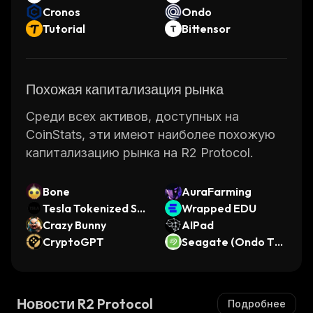
Cronos
Ondo
Tutorial
Bittensor
Похожая капитализация рынка
Среди всех активов, доступных на
CoinStats, эти имеют наиболее похожую
капитализацию рынка на R2 Protocol.
Bone
AuraFarming
Tesla Tokenized St
Wrapped EDU
ock Defichain
Crazy Bunny
AIPad
CryptoGPT
Seagate (Ondo Tok
enized)
Новости R2 Protocol
Подробнее