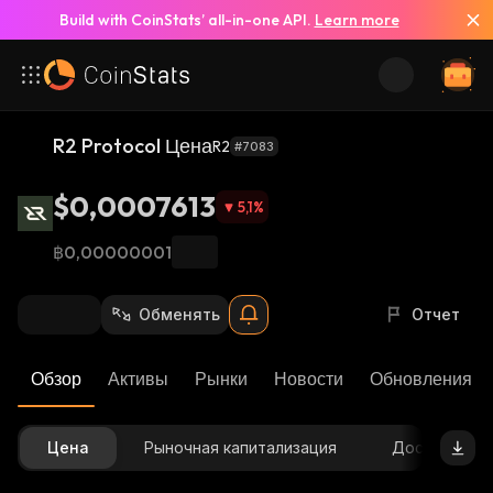
Build with CoinStats’ all-in-one API.
Learn more
R2 Protocol Цена
R2
#7083
$0,0007613
5,1
%
฿0,00000001
Обменять
Отчет
Обзор
Активы
Рынки
Новости
Обновления К
Цена
Рыночная капитализация
Доступное 