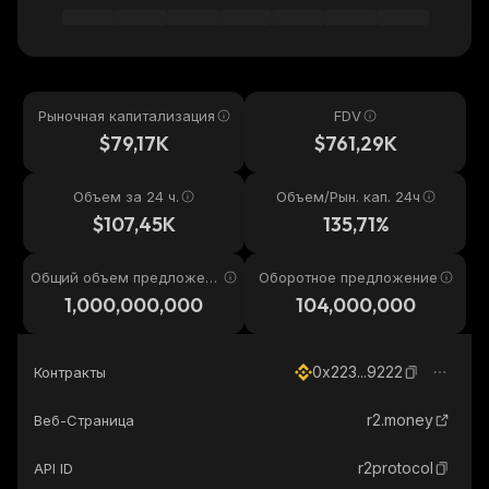
Рыночная капитализация
FDV
$79,17K
$761,29K
Объем за 24 ч.
Объем/Рын. кап. 24ч
$107,45K
135,71%
Общий объем предложени
Оборотное предложение
я
1,000,000,000
104,000,000
0x223...9222
Контракты
r2.money
Веб-Страница
r2protocol
API ID