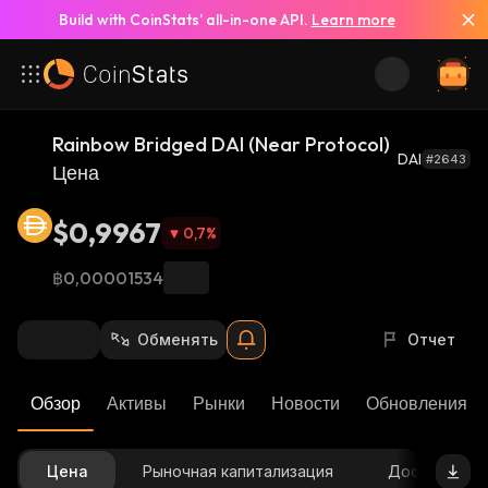
Build with CoinStats’ all-in-one API.
Learn more
Rainbow Bridged DAI (Near Protocol)
DAI
#2643
Цена
$0,9967
0,7
%
฿0,00001534
Обменять
Отчет
Обзор
Активы
Рынки
Новости
Обновления К
Цена
Рыночная капитализация
Доступное 