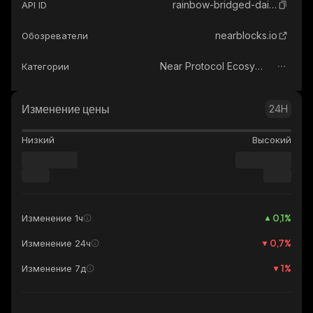
rainbow-bridged-dai-near-protocol
API ID
nearblocks.io
Обозреватели
Near Protocol Ecosystem
Категории
Изменение цены
24H
Низкий
Высокий
0,1
%
Изменение 1ч
0,7
%
Изменение 24ч
1
%
Изменение 7д