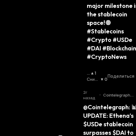
major milestone in
the stablecoin 
space! 🌐
#Stablecoins 
#Crypto #USDe 
#DAI #Blockchain
#CryptoNews
П
1
Поделиться
О
Сниж
0
В
Ающи
Ы
Йся
:
2г
•
Cointelegraph T
Ш
назад
witter
А
@Cointelegraph: 📊
Ю
UPDATE: Ethena’s 
Щ
И
$USDe stablecoin 
Й
surpasses $DAI to 
С