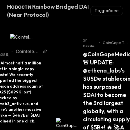
Новости Rainbow Bridged DAI
Подробнее
(Near Protocol)
2г
•
CoinGape Tw
назад
itter
Cointelegr
•
@CoinGapeMedia:
азад
aph Twitter
🚨 UPDATE: 
 Almost half a million 
st in a single copy-
@ethena_labs's 
ste! We recently 
$USDe stablecoin
ported the biggest 
has surpassed 
ison address scam of 
25 ($699K lost) 
$DAI to become 
acked by 
the 3rd largest 
eb3_antivirus, and 
re's another massive 
globally, with a 
rike — $467k in $DAI 
circulating supply 
ained in one click.
of $5B+! 🔥 🚀 A 