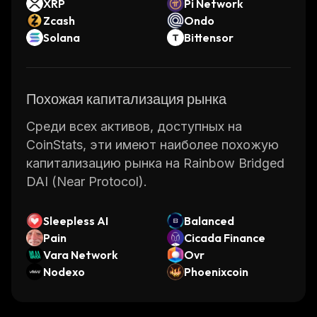
XRP
Pi Network
Zcash
Ondo
Solana
Bittensor
Похожая капитализация рынка
Среди всех активов, доступных на
CoinStats, эти имеют наиболее похожую
капитализацию рынка на Rainbow Bridged
DAI (Near Protocol).
Sleepless AI
Balanced
Pain
Cicada Finance
Vara Network
Ovr
Nodexo
Phoenixcoin