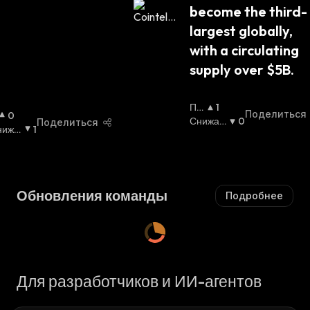
become the third-
Я
:
largest globally, 
with a circulating 
supply over $5B.
По
1
Поделиться
0
Вы
Снижаю
0
Поделиться
нижа
1
Ша
Щийся
:
щийс
Ю
Щи
Йс
Я
:
Обновления команды
Подробнее
Для разработчиков и ИИ-агентов