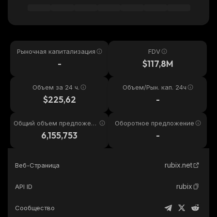
Рыночная капитализация
FDV
-
$117,8M
Объем за 24 ч.
Объем/Рын. кап. 24ч
$225,62
-
Общий объем предложени
Оборотное предложение
я
6,155,753
-
rubix.net
Веб-Страница
rubix
API ID
Сообщество