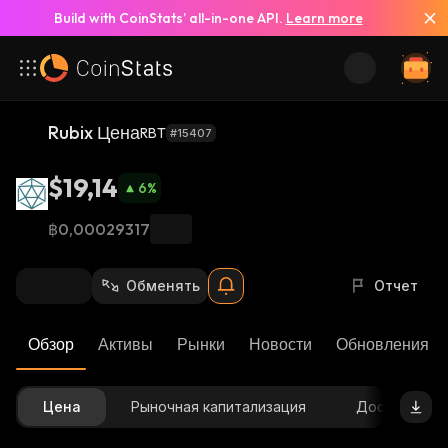
Build with CoinStats’ all-in-one API.
Learn more
Rubix Цена
RBT
#15407
$19,14
6
%
฿0,00029317
Обменять
Отчет
Обзор
Активы
Рынки
Новости
Обновления К
Цена
Рыночная капитализация
Доступное 