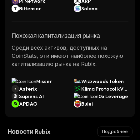
Pi Network
XRP
Bittensor
Solana
Похожая капитализация рынка
Среди всех активов, доступных на
CoinStats, эти имеют наиболее похожую
капитализацию рынка на Rubix.
Misser
Wizzwoods Token
Asterix
Klima Protocol kVC
Sapiens AI
M
0x Leverage
APDAO
Bulei
Новости Rubix
Подробнее