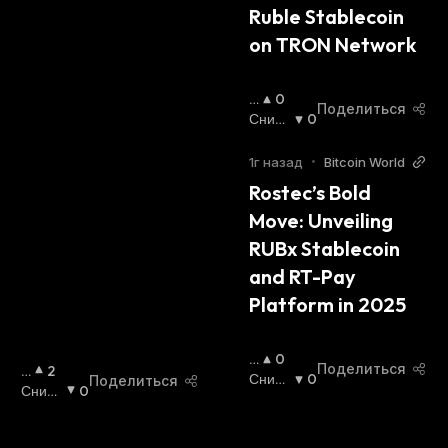
Ruble Stablecoin 
Й
С
on TRON Network
Я
:
П
0
Поделиться
О
Сниж
0
В
Ающи
Ы
Йся
:
1г назад
•
Bitcoin World
Ш
Rostec’s Bold 
А
Move: Unveiling 
Ю
Щ
RUBx Stablecoin 
И
and RT-Pay 
Й
С
Platform in 2025
Я
:
П
0
Поделиться
П
2
О
Сниж
0
Поделиться
О
Сниж
0
В
Ающи
В
Ающи
Ы
Йся
:
Ы
Йся
:
Ш