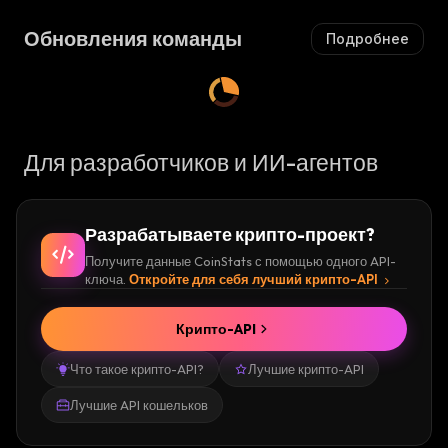
Ш
А
А
Ю
Обновления команды
Подробнее
Ю
Щ
Щ
И
И
Й
Й
С
С
Я
Я
:
Для разработчиков и ИИ-агентов
:
Разрабатываете крипто-проект?
Получите данные CoinStats с помощью одного API-
ключа.
Откройте для себя лучший крипто-API
Крипто-API
Что такое крипто-API?
Лучшие крипто-API
Лучшие API кошельков