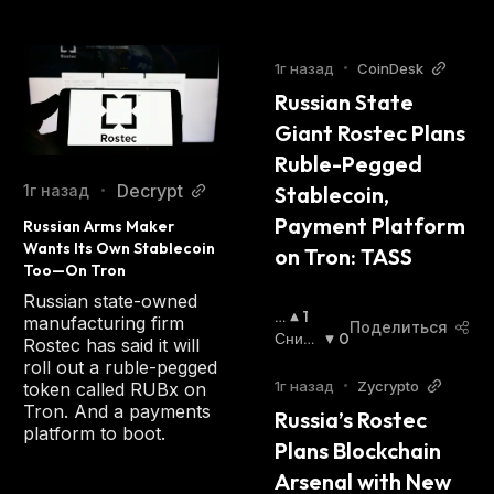
1г назад
•
CoinDesk
Russian State 
Giant Rostec Plans 
Ruble-Pegged 
Decrypt
1г назад
Stablecoin, 
•
Payment Platform 
Russian Arms Maker 
Wants Its Own Stablecoin 
on Tron: TASS
Too—On Tron
Russian state-owned
П
1
manufacturing firm
Поделиться
О
Сниж
0
Rostec has said it will
В
Ающи
roll out a ruble-pegged
Ы
Йся
:
1г назад
•
Zycrypto
token called RUBx on
Ш
Tron. And a payments
Russia’s Rostec 
А
platform to boot.
Plans Blockchain 
Ю
Щ
Arsenal with New 
И