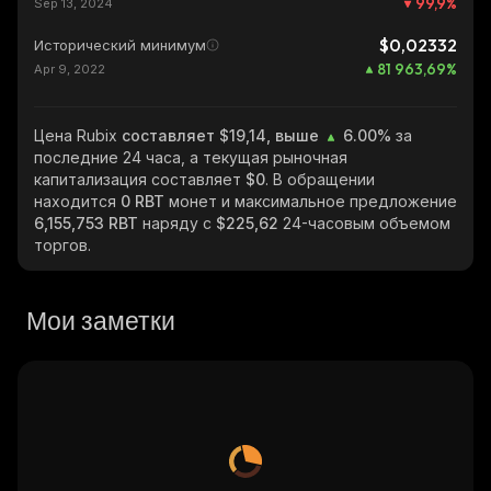
99,9
%
Sep 13, 2024
$0,02332
Исторический минимум
81 963,69
%
Apr 9, 2022
Цена Rubix
составляет $19,14, выше
6.00%
за
последние 24 часа, а текущая рыночная
капитализация составляет
$0
. В обращении
находится
0 RBT
монет и максимальное предложение
6,155,753 RBT
наряду с
$225,62
24-часовым объемом
торгов.
Мои заметки