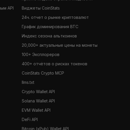
ным API
Виджеты CoinStats
24ч. отчет о рынке криптовалют
График доминирования BTC
Индекс сезона альткоинов
20,000+ актуальные цены на монеты
100+ Эксплореров
400+ отчётов о рисках токенов
CoinStats Crypto MCP
llms.txt
Crypto Wallet API
Solana Wallet API
EVM Wallet API
DeFi API
Bitcoin (xPub) Wallet API