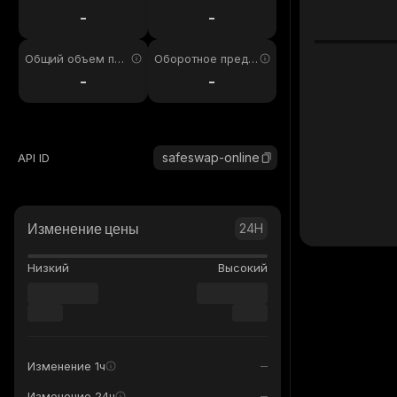
4ч
-
-
Общий объем пре
Оборотное предл
дложения
ожение
-
-
safeswap-online
API ID
Изменение цены
24H
Низкий
Высокий
Изменение 1ч
Изменение 24ч