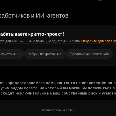
работчиков и ИИ-агентов
абатываете крипто-проект?
те данные CoinStats с помощью одного API-ключа.
Откройте для себя 
е крипто-API?
Лучшие крипто-API
Лучшие API кошельков
асть предоставляемого нами контента не является финанс
гим видом совета, на который вы могли бы положиться в
исходит исключительно на ваш собственный риск и усмотр
Оставайтесь на связи