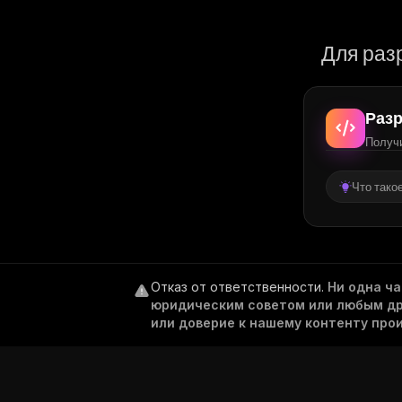
Для раз
Разр
Получи
Что тако
Отказ от ответственности
.
Ни одна ч
юридическим советом или любым дру
или доверие к нашему контенту про