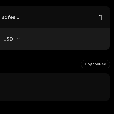
safeswap-online
USD
Подробнее