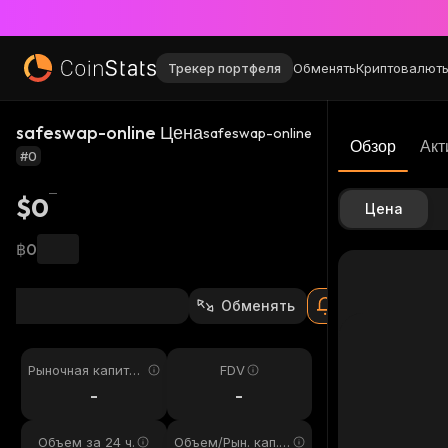
Трекер портфеля
Обменять
Криптовалют
safeswap-online Цена
safeswap-online
Обзор
Акт
#0
$0
Цена
฿0
Обменять
Рыночная капитал
FDV
изация
-
-
Объем за 24 ч.
Объем/Рын. кап. 2