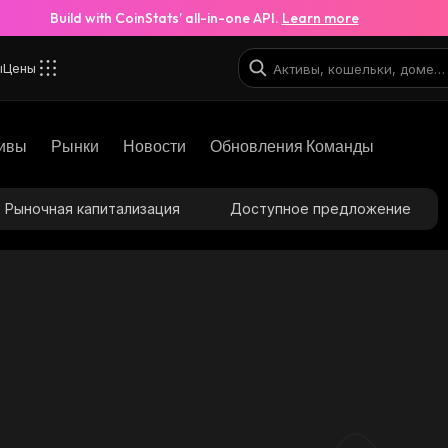
Build with CoinStats’ all-in-one API.
Learn more
ы
Цены
ивы
Рынки
Новости
Обновления Команды
Рыночная капитализация
Доступное предложение