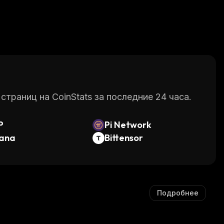
раниц на CoinStats за последние 24 часа.
P
Pi Network
lana
Bittensor
Подробнее