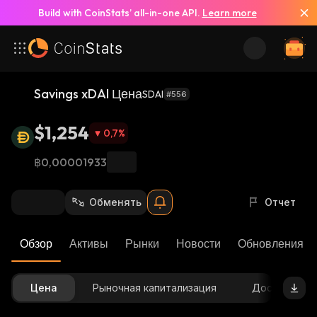
Build with CoinStats’ all-in-one API.
Learn more
Savings xDAI Цена
SDAI
#556
$1,254
0,7
%
฿0,00001933
Обменять
Отчет
Обзор
Активы
Рынки
Новости
Обновления К
Цена
Рыночная капитализация
Доступное 