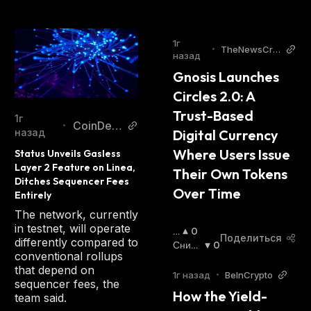
1г
•
TheNewsCry
назад
pto
Gnosis Launches 
Circles 2.0: A 
Trust-Based 
1г
CoinDes
•
назад
Digital Currency 
k
Where Users Issue 
Status Unveils Gasless 
Layer 2 Feature on Linea, 
Their Own Tokens 
Ditches Sequencer Fees 
Over Time
Entirely
The network, currently
in testnet, will operate
П
0
Поделиться
differently compared to
О
Сниж
0
conventional rollups
В
Ающи
that depend on
Ы
Йся
:
1г назад
•
BeInCrypto
sequencer fees, the
Ш
How the Yield-
team said.
А