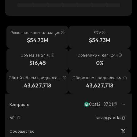
Рыночная капитализация
FDV
$54,73M
$54,73M
Объем за 24 ч.
Объем/Рын. кап. 24ч
$16,45
0%
Общий объем предложени
Оборотное предложение
я
43,627,718
43,627,718
0xaf2...3701
Контракты
savings-xdai
API ID
Сообщество