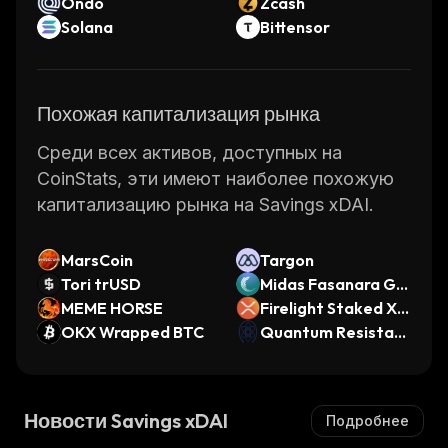
Ondo
Zcash
Solana
Bittensor
Похожая капитализация рынка
Среди всех активов, доступных на
CoinStats, эти имеют наиболее похожую
капитализацию рынка на Savings xDAI.
MarsCoin
Targon
Tori trUSD
Midas Fasanara Glo
MEME HORSE
bal
Firelight Staked XR
OKX Wrapped BTC
P
Quantum Resistant
Ledger
Новости Savings xDAI
Подробнее