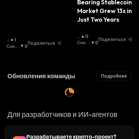
Bearing Stablecoin 
Ю
Щ
Market Grew 13x in 
И
Just Two Years
Й
С
Я
П
0
:
Поделиться
П
1
О
Сниж
0
Поделиться
О
Сниж
0
В
Ающи
В
Ающи
Ы
Йся
:
Ы
Йся
:
Ш
Ш
А
А
Ю
Обновления команды
Подробнее
Ю
Щ
Щ
И
И
Й
Й
С
С
Я
Я
:
Для разработчиков и ИИ-агентов
:
Разрабатываете крипто-проект?