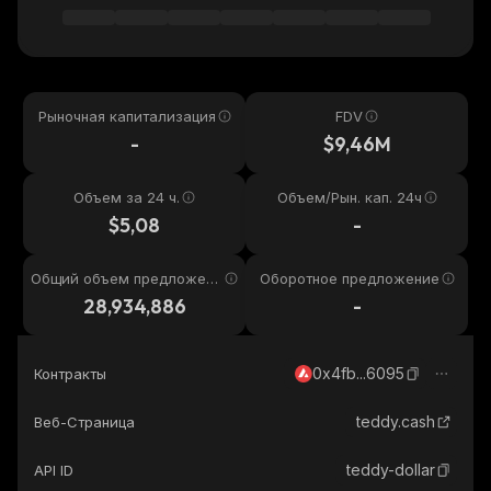
Рыночная капитализация
FDV
-
$9,46M
Объем за 24 ч.
Объем/Рын. кап. 24ч
$5,08
-
Общий объем предложени
Оборотное предложение
я
28,934,886
-
0x4fb...6095
Контракты
teddy.cash
Веб-Страница
teddy-dollar
API ID