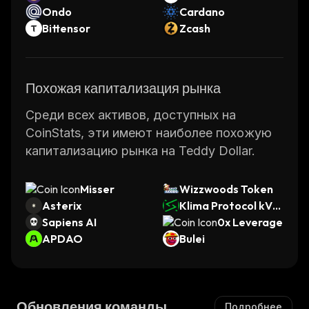
Ondo
Cardano
Bittensor
Zcash
Похожая капитализация рынка
Среди всех активов, доступных на
CoinStats, эти имеют наиболее похожую
капитализацию рынка на Teddy Dollar.
Misser
Wizzwoods Token
Asterix
Klima Protocol kVC
Sapiens AI
M
0x Leverage
APDAO
Bulei
Обновления команды
Подробнее