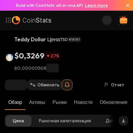
Build with CoinStats’ all-in-one API.
Learn more
Teddy Dollar Цена
TSD
#16181
$0,3269
2,7
%
฿0,00000508
Обменять
Отчет
Обзор
Активы
Рынки
Новости
Обновления К
Цена
Рыночная капитализация
Доступное 