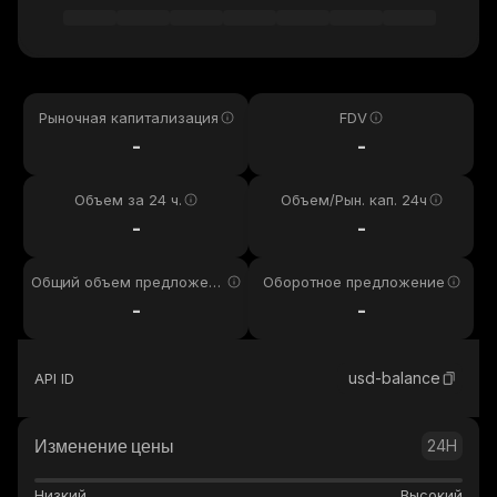
Рыночная капитализация
FDV
-
-
Объем за 24 ч.
Объем/Рын. кап. 24ч
-
-
Общий объем предложени
Оборотное предложение
я
-
-
usd-balance
API ID
Изменение цены
24H
Низкий
Высокий