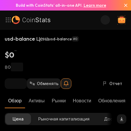
Build with CoinStats’ all-in-one API.
Learn more
usd-balance Цена
usd-balance
#0
$0
฿0
Обменять
Отчет
Обзор
Активы
Рынки
Новости
Обновления К
Цена
Рыночная капитализация
Доступное 