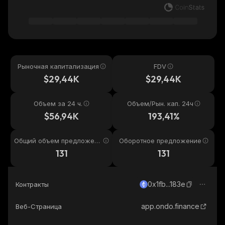
Рыночная капитализация
FDV
$29,44K
$29,44K
Объем за 24 ч.
Объем/Рын. кап. 24ч
$56,94K
193,41%
Общий объем предложени
Оборотное предложение
я
131
131
0x1fb...183e
Контракты
app.ondo.finance
Веб-Страница