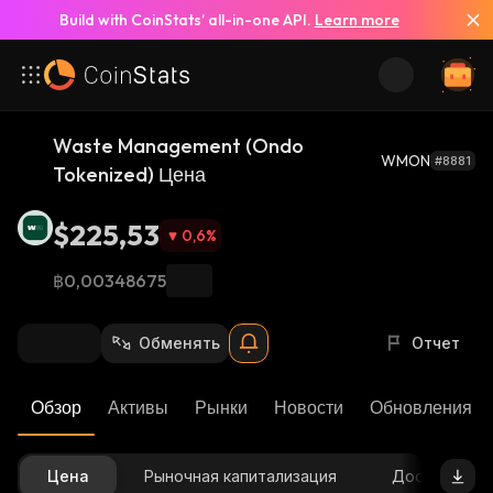
Build with CoinStats’ all-in-one API.
Learn more
Waste Management (Ondo
WMON
#8881
Tokenized) Цена
$225,53
0,6
%
฿0,00348675
Обменять
Отчет
Обзор
Активы
Рынки
Новости
Обновления К
Цена
Рыночная капитализация
Доступное 