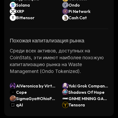
Solana
Ondo
XRP
Pi Network
Bittensor
Cash Cat
Похожая капитализация рынка
Среди всех активов, доступных на
CoinStats, эти имеют наиболее похожую
капитализацию рынка на Waste
Management (Ondo Tokenized).
AIVeronica by Virtu
Yuki Grok Compani
als
Cope
on
Shadows Of Hope
SigmaGyattOhioFa
GNME MINING GAM
numSkibidiGooner
qAI
E
Tensora