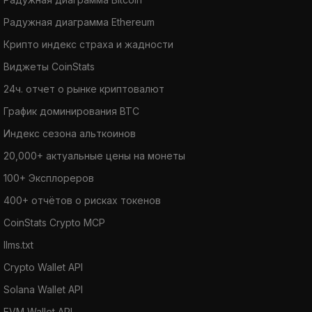
Радужная диаграмма Ethereum
Крипто индекс страха и жадности
Виджеты CoinStats
24ч. отчет о рынке криптовалют
График доминирования BTC
Индекс сезона альткоинов
20,000+ актуальные цены на монеты
100+ Эксплореров
400+ отчётов о рисках токенов
CoinStats Crypto MCP
llms.txt
Crypto Wallet API
Solana Wallet API
EVM Wallet API