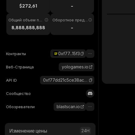
4ч
$272,61
-
Общий объем пре
Оборотное предл
дложения
ожение
8,888,888,888
-
0xf77...15f3
Контракты
yologames.io
Веб-Страница
0xf77dd21c5ce38ac08786be35ef1d1dec1a6a15f3_blast
API ID
Сообщество
blastscan.io
Обозреватели
Изменение цены
24H