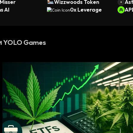
Misser
Wizzwoods Token
Ast
s AI
0x Leverage
AP
и YOLO Games