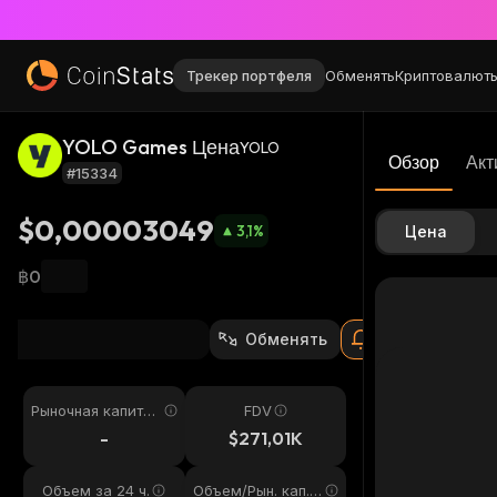
Трекер портфеля
Обменять
Криптовалют
YOLO Games Цена
YOLO
Обзор
Акт
#15334
$0,00003049
3,1
%
Цена
฿0
Обменять
Рыночная капитал
FDV
изация
-
$271,01K
Объем за 24 ч.
Объем/Рын. кап. 2