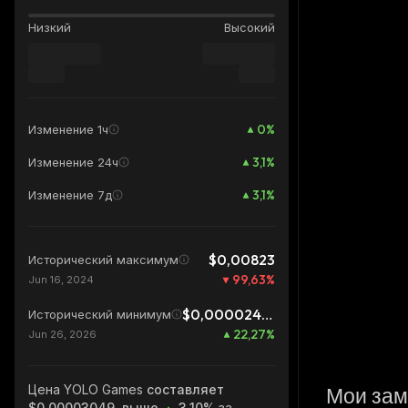
Низкий
Высокий
0
%
Изменение 1ч
3,1
%
Изменение 24ч
3,1
%
Изменение 7д
$0,00823
Исторический максимум
99,63
%
Jun 16, 2024
$0,00002494
Исторический минимум
22,27
%
Jun 26, 2026
Цена YOLO Games
составляет
Мои зам
$0,00003049, выше
3.10%
за