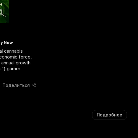
Ш
А
А
Ю
Ю
Щ
Щ
И
И
Й
Й
С
С
Я
uy Now
Я
:
:
l cannabis
economic force,
 annual growth
s”) garner
Поделиться
Подробнее