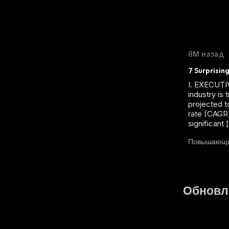
8М назад
7 Surprisin
I. EXECUT
industry is
projected t
rate (CAGR)
significant 
Повышающ
Обновл