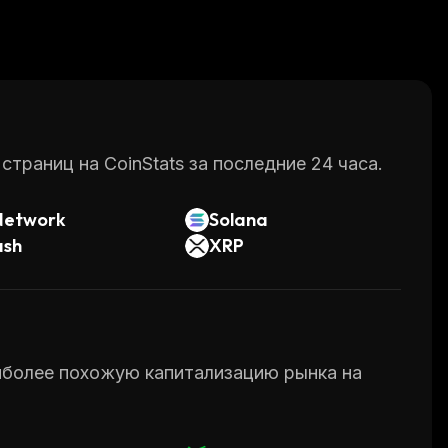
раниц на CoinStats за последние 24 часа.
Network
Solana
ash
XRP
аиболее похожую капитализацию рынка на