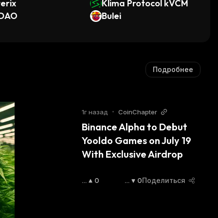
erix
Klima Protocol kVCM
DAO
Bulei
Подробнее
1г назад
•
CoinChapter
Binance Alpha to Debut 
Yooldo Games on July 19 
With Exclusive Airdrop
П
0
С
0
Поделиться
О
Н
В
И
Ы
Ж