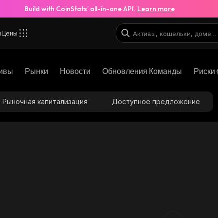
Build with CoinStats’ all-in-one API.
Learn more
ы
Цены
ивы
Рынки
Новости
Обновления Команды
Риски 
Рыночная капитализация
Доступное предложение