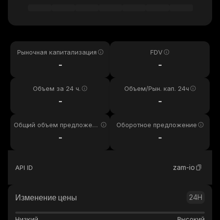
Рыночная капитализация
FDV
-
-
Объем за 24 ч.
Объем/Рын. кап. 24ч
-
-
Общий объем предложени
Оборотное предложение
я
-
-
zam-io
API ID
Изменение цены
24H
Низкий
Высокий