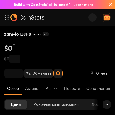
Build with CoinStats’ all-in-one API.
Learn more
zam-io Цена
zam-io
#0
$0
฿0
Обменять
Отчет
Обзор
Активы
Рынки
Новости
Обновления К
Цена
Рыночная капитализация
Доступное 