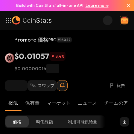
Build with CoinStats’ all-in-one API.
Learn more
Promote 価格
PRO
#16047
$0.01057
8.4
%
฿0.00000016
スワップ
報告
概況
保有量
マーケット
ニュース
チームのアッ
価格
時価総額
利用可能供給量