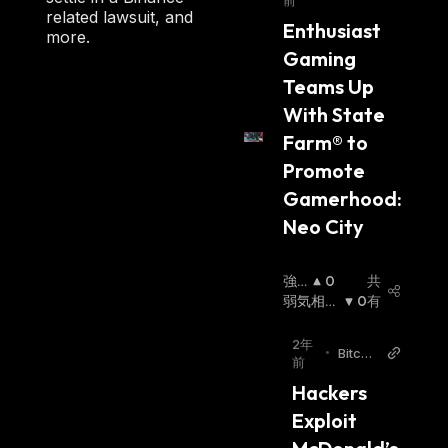
前
z
related lawsuit, and
Enthusiast 
more.
Gaming 
Teams Up 
With State 
Farm® to 
Promote 
Gamerhood: 
Neo City
強
0
共
気
弱気相場
0
有
相
:
場
:
2年
•
Bitcoi
前
n.com
Hackers 
Exploit 