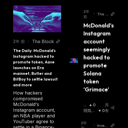
2年
•
The Bl
前
ock
McDonald’s 
Instagram 
account 
The Block
2年 前
•
seemingly 
The Daily: McDonald’s 
hacked to 
Instagram hacked to 
promote token, Aave 
promote 
launches on Era 
Solana 
mainnet, Butler and 
BitBoy to settle lawsuit 
token 
and more
‘Grimace’
How hackers
compromised
McDonald's
強
0
共
Instagram account,
気
弱気相
0
有
an NBA player and
相
場
:
YouTuber agree to
場
:
2年
•
Invez
settle in a Binance-