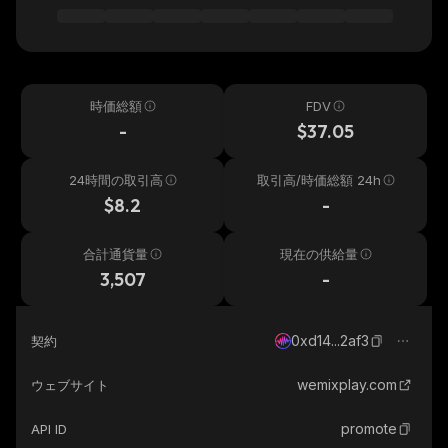
時価総額
FDV
-
$37.05
24時間の取引高
取引高/時価総額 24h
$8.2
-
合計通貨量
現在の供給量
3,507
-
0xd14...2af3
契約
wemixplay.com
ウェブサイト
promote
API ID