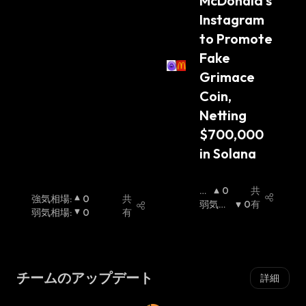
McDonald’s 
Instagram 
to Promote 
Fake 
Grimace 
Coin, 
Netting 
$700,000 
in Solana
強
0
共
強気相場
:
0
共
気
弱気相
0
有
弱気相場
:
0
有
相
場
:
場
:
チームのアップデート
詳細