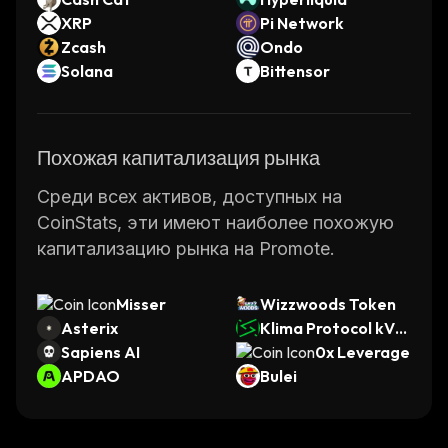
XRP
Pi Network
Zcash
Ondo
Solana
Bittensor
Похожая капитализация рынка
Среди всех активов, доступных на
CoinStats, эти имеют наиболее похожую
капитализацию рынка на Promote.
Misser
Wizzwoods Token
Asterix
Klima Protocol kVC
Sapiens AI
M
0x Leverage
APDAO
Bulei