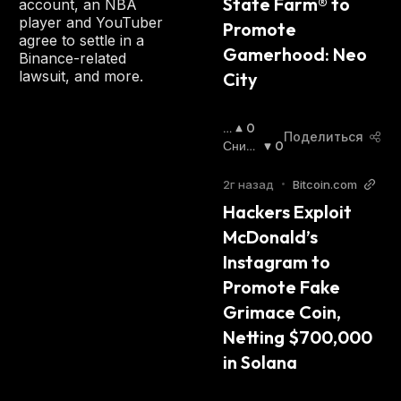
State Farm® to 
account, an NBA
И
player and YouTuber
Promote 
Й
agree to settle in a
С
Gamerhood: Neo 
Binance-related
Я
lawsuit, and more.
City
:
П
0
Поделиться
О
Сниж
0
В
Ающи
Ы
Йся
:
2г назад
•
Bitcoin.com
Ш
Hackers Exploit 
А
McDonald’s 
Ю
Щ
Instagram to 
И
Promote Fake 
Й
С
Grimace Coin, 
Я
Netting $700,000 
:
in Solana