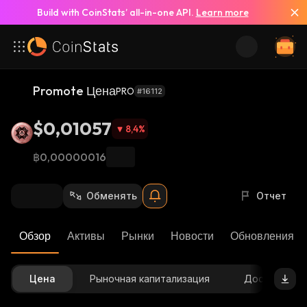
Build with CoinStats’ all-in-one API.
Learn more
Promote Цена
PRO
#16112
$0,01057
8,4
%
฿0,00000016
Обменять
Отчет
Обзор
Активы
Рынки
Новости
Обновления К
Цена
Рыночная капитализация
Доступное 