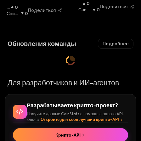
П
0
Поделиться
П
0
О
Сниж
0
Поделиться
О
Сниж
0
В
Ающи
В
Ающи
Ы
Йся
:
Ы
Йся
:
Ш
Ш
А
А
Ю
Обновления команды
Подробнее
Ю
Щ
Щ
И
И
Й
Й
С
С
Я
Я
:
Для разработчиков и ИИ-агентов
:
Разрабатываете крипто-проект?
Получите данные CoinStats с помощью одного API-
ключа.
Откройте для себя лучший крипто-API
Крипто-API