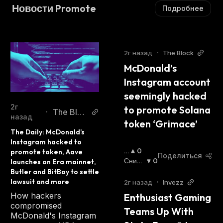
Новости Promote
Подробнее
2г назад
•
The Block
McDonald’s 
Instagram account 
seemingly hacked 
2г
to promote Solana 
The Bloc
•
назад
token ‘Grimace’
k
The Daily: McDonald’s 
Instagram hacked to 
П
0
promote token, Aave 
Поделиться
О
Сниж
0
launches on Era mainnet, 
В
Ающи
Butler and BitBoy to settle 
Ы
Йся
:
lawsuit and more
2г назад
•
Invezz
Ш
How hackers
Enthusiast Gaming 
А
compromised
Teams Up With 
Ю
McDonald's Instagram
Щ