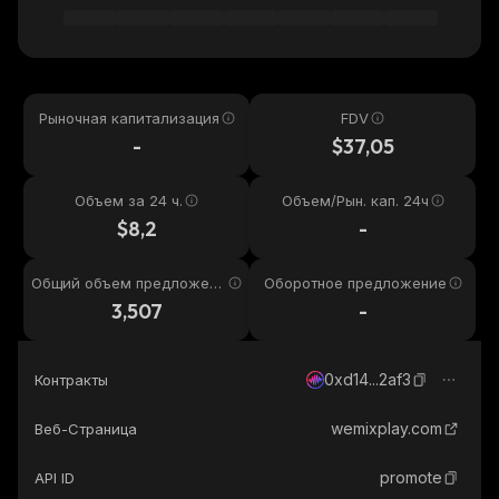
Рыночная капитализация
FDV
-
$37,05
Объем за 24 ч.
Объем/Рын. кап. 24ч
$8,2
-
Общий объем предложени
Оборотное предложение
я
3,507
-
0xd14...2af3
Контракты
wemixplay.com
Веб-Страница
promote
API ID